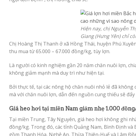
Hiện nay, chị Nguyễn T
Giang (Hưng Yên) chỉ cò
Chị Hoàng Thị Thanh ở xã Hồng Thái, huyện Phú Xuyên (H
thu mua từ 65.000 – 67.000 đồng/kg, tùy lợn.
Là người có kinh nghiệm gần 20 năm chăn nuôi lợn, chia 
không giảm mạnh mà duy trì như hiện tại.
Bởi thực tế, tại các nông hộ chăn nuôi nhỏ lẻ đã không 
mà với chăn nuôi lợn, dẫn đến nguồn cung thiếu sẽ đẩy g
Giá heo hơi
tại miền Nam giảm nhẹ 1.000 đồng
Tại miền Trung, Tây Nguyên, giá heo hơi không ghi nhậ
đồng/kg. Trong đó, các tỉnh Quảng Nam, Bình Định và B
gồm Thanh Hóa, Nghệ An, Thừa Thiên-Huế và Lâm Đồng ti