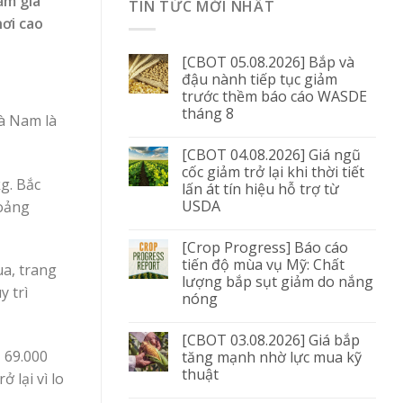
ảm giá
TIN TỨC MỚI NHẤT
hơi cao
[CBOT 05.08.2026] Bắp và
đậu nành tiếp tục giảm
trước thềm báo cáo WASDE
tháng 8
Hà Nam là
[CBOT 04.08.2026] Giá ngũ
cốc giảm trở lại khi thời tiết
g. Bắc
lấn át tín hiệu hỗ trợ từ
USDA
hoảng
[Crop Progress] Báo cáo
tiến độ mùa vụ Mỹ: Chất
ua, trang
lượng bắp sụt giảm do nắng
y trì
nóng
[CBOT 03.08.2026] Giá bắp
– 69.000
tăng mạnh nhờ lực mua kỹ
thuật
 lại vì lo