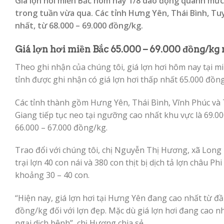
Giá lợn hơi miền Bắc hôm nay 1/8 dao động quanh mức 
trong tuần vừa qua. Các tỉnh Hưng Yên, Thái Bình, Tu
nhất, từ 68.000 – 69.000 đồng/kg.
Giá lợn hơi
miền Bắc 65.000 – 69.000 đồng/kg 
Theo ghi nhận của chúng tôi, giá lợn hơi hôm nay tại 
tỉnh được ghi nhận có giá lợn hơi thấp nhất 65.000 đồn
Các tỉnh thành gồm Hưng Yên, Thái Bình, Vĩnh Phúc và
Giang tiếp tục neo tại ngưỡng cao nhất khu vực là 69.0
66.000 – 67.000 đồng/kg.
Trao đổi với chúng tôi, chị Nguyễn Thị Hương, xã Long
trại lợn 40 con nái và 380 con thịt bị dịch tả lợn châu Ph
khoảng 30 – 40 con.
“Hiện nay, giá lợn hơi tại Hưng Yên đang cao nhất từ đầ
đồng/kg đối với lợn đẹp. Mặc dù giá lợn hơi đang cao nh
ngại dịch bệnh”, chị Hương chia sẻ.