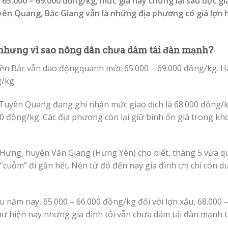
65.000 – 69.000 đồng/kg, mức giá này chững lại sau đợt gi
yên Quang, Bắc Giang vẫn là những địa phương có giá lợn 
nhưng vì sao nông dân chưa dám tái đàn mạnh?
miền Bắc vẫn dao độngquanh mức 65.000 – 69.000 đồng/kg. 
g/kg.
 Tuyên Quang đang ghi nhận mức giao dịch là 68.000 đồng/k
00 đồng/kg. Các địa phương còn lại giữ bình ổn giá trong k
 Hưng, huyện Văn Giang (Hưng Yên) cho biết, tháng 5 vừa q
i “cuỗm” đi gần hết. Nên từ đó đến nay gia đình chị chỉ còn du
u năm nay, 65.000 – 66.000 đồng/kg đối với lợn xấu, 68.000 
ư hiện nay nhưng gia đình tôi vẫn chưa dám tái đàn mạnh trở