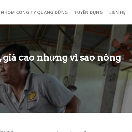
NHÓM CÔNG TY QUANG DŨNG
TUYỂN DỤNG
LIÊN HỆ
 giá cao nhưng vì sao nông