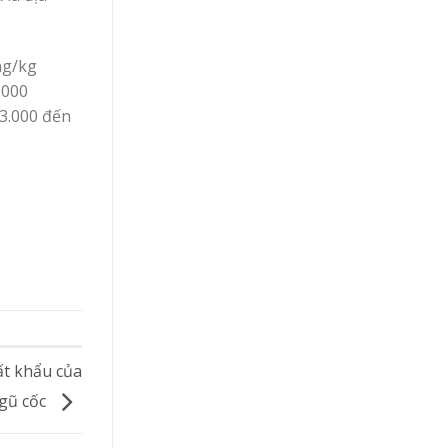
ng/kg
.000
63.000 đến
ất khẩu của
ngũ cốc