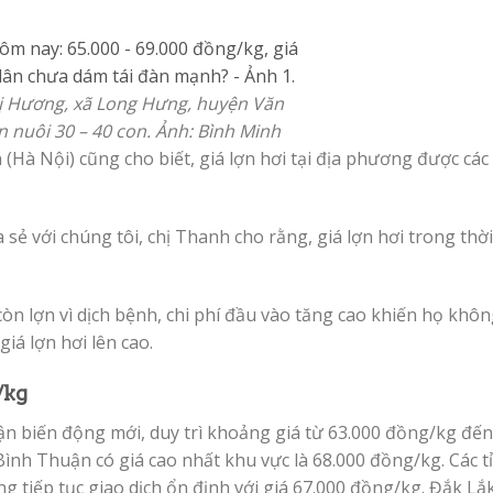
hị Hương, xã Long Hưng, huyện Văn
n nuôi 30 – 40 con. Ảnh: Bình Minh
à Nội) cũng cho biết, giá lợn hơi tại địa phương được các
sẻ với chúng tôi, chị Thanh cho rằng, giá lợn hơi trong thời 
còn lợn vì dịch bệnh, chi phí đầu vào tăng cao khiến họ kh
iá lợn hơi lên cao.
/kg
n biến động mới, duy trì khoảng giá từ 63.000 đồng/kg đến
ình Thuận có giá cao nhất khu vực là 68.000 đồng/kg. Các t
ếp tục giao dịch ổn định với giá 67.000 đồng/kg. Đắk Lắk 