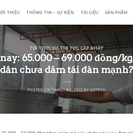
IỚI THIỆU
THÔNG TIN – SỰ KIỆN
TÀI LIỆU
SẢN PHẨM
TIN THỜI SỰ
,
TIN TỨC CẬP NHẬT
nay: 65.000 – 69.000 đồng/kg,
dân chưa dám tái đàn mạnh?
POSTED ON
THÁNG 8 1, 2022
BY
QDFEED