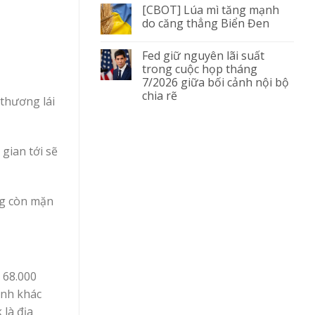
[CBOT] Lúa mì tăng mạnh
do căng thẳng Biển Đen
Fed giữ nguyên lãi suất
trong cuộc họp tháng
7/2026 giữa bối cảnh nội bộ
chia rẽ
 thương lái
gian tới sẽ
ông còn mặn
 68.000
ỉnh khác
là địa