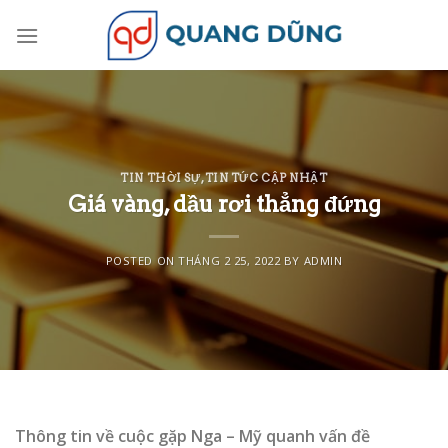
Skip
to
content
TIN THỜI SỰ
,
TIN TỨC CẬP NHẬT
Giá vàng, dầu rơi thẳng đứng
POSTED ON
THÁNG 2 25, 2022
BY
ADMIN
Thông tin về cuộc gặp Nga – Mỹ quanh vấn đề