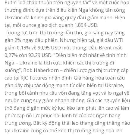
Putin “đã chấp thuận trên nguyên tắc” về một cuộc họp
thượng đỉnh, dựa trên điều kiện Nga không tấn công
Ukraine đã khiến giá vàng quay đầu giảm mạnh. Hiện
tại, mỗi ounce giao dịch quanh 1.894 USD.
Tương tự, trên thị trường dầu thô, giá sáng nay tăng
gần 2% ngay đầu phiên. Nhưng hiện tại, giá dầu WTI
giảm 0,13% về 90,95 USD một thùng. Dầu Brent mất
0,27% còn 93,29 USD. “Diễn biến mới nhất về tình hình
Nga – Ukraine là tích cực, khiến các thị trường đi
xuống”, Bob Haberkorn – chiến lược gia thị trường cấp
cao tại RJO Futures nhận định. Giá hàng hóa toàn cầu
gần đây chịu tác động mạnh từ diễn biến tại Ukraine,
trong bối cảnh nhu cầu vốn đang tăng vọt và lo ngại về
nguồn cung suy giảm nhanh chóng. Giá các nguyên liệu
thô đang ở gần mức kỷ lục, kéo lạm phát lên cao và làm
phức tạp nỗ lực phục hồi kinh tế của các ngân hàng
trung ương. Bất kỳ động thái leo thang căng thẳng nào
tại Ukraine cũng có thể kéo thị trường hàng hóa lên