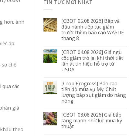
TGT) nhằm
TIN TỨC MỚI NHẤT
[CBOT 05.08.2026] Bắp và
ng hơn, ảnh
đậu nành tiếp tục giảm
trước thềm báo cáo WASDE
tháng 8
việc áp
[CBOT 04.08.2026] Giá ngũ
cốc giảm trở lại khi thời tiết
lấn át tín hiệu hỗ trợ từ
 sơ chế
USDA
[Crop Progress] Báo cáo
i qua các
tiến độ mùa vụ Mỹ: Chất
lượng bắp sụt giảm do nắng
nóng
phần giá
[CBOT 03.08.2026] Giá bắp
tăng mạnh nhờ lực mua kỹ
thuật
t khẩu theo