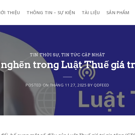
IỚI THIỆU
THÔNG TIN – SỰ KIỆN
TÀI LIỆU
SẢN PHẨM
TIN THỜI SỰ
,
TIN TỨC CẬP NHẬT
nghẽn trong Luật Thuế giá trị
POSTED ON
THÁNG 11 27, 2025
BY
QDFEED