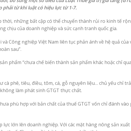
đổi, bổ sung một số điều của Luật Thuế giá trị gia tăng (G
ải từ khi luật có hiệu lực từ 1-7.
ịp thời, những bất cập có thể chuyển thành rủi ro kinh tế rộ
ng chịu của doanh nghiệp và sức cạnh tranh quốc gia.
 và Công nghiệp Việt Nam liên tục phản ánh về hệ quả của 
hoàn sau”.
 sản phẩm “chưa chế biến thành sản phẩm khác hoặc chỉ qua
cà phê, tiêu, điều, tôm, cá, gỗ nguyên liệu… chủ yếu chỉ trả
à không làm phát sinh GTGT thực chất.
hưa phù hợp với bản chất của thuế GTGT vốn chỉ đánh vào 
áp lực lớn lên doanh nghiệp. Với các mặt hàng nông sản xuấ