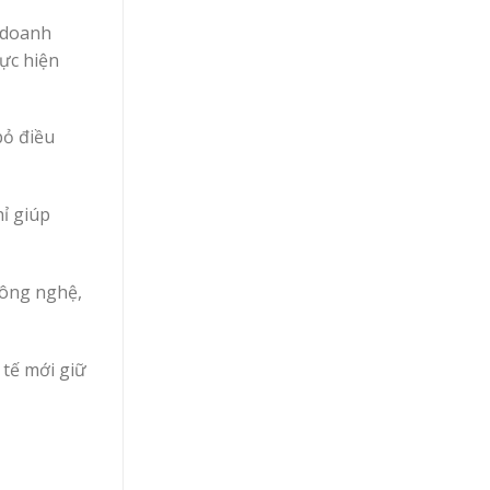
g doanh
ực hiện
bỏ điều
ỉ giúp
công nghệ,
tế mới giữ