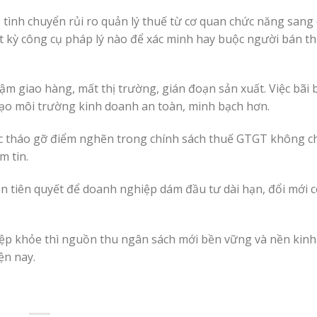
 tình chuyển rủi ro quản lý thuế từ cơ quan chức năng san
 kỳ công cụ pháp lý nào để xác minh hay buộc người bán th
hậm giao hàng, mất thị trường, gián đoạn sản xuất. Việc bãi 
 tạo môi trường kinh doanh an toàn, minh bạch hơn.
iệc tháo gỡ điểm nghẽn trong chính sách thuế GTGT không ch
m tin.
iện tiên quyết để doanh nghiệp dám đầu tư dài hạn, đổi mới 
ệp khỏe thì nguồn thu ngân sách mới bền vững và nền kinh 
ện nay.