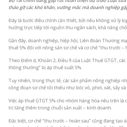
Bộ Tài chính đang gấp rút hoàn thiện dự thảo Luật sửa 
tháo gỡ các khó khăn, vướng mắc mà doanh nghiệp gặp ph
Đây là bước điều chỉnh cần thiết, bởi nếu không xử lý k
hưởng trực tiếp tới nguồn thu ngân sách, khả năng chố
Gần đây, doanh nghiệp, hiệp hội, Liên đoàn Thương mại
thuế 5% đối với nông sản sơ chế và cơ chế “thu trước – 
Theo Điểm d, Khoản 2, Điều 9 của Luật Thuế GTGT, các
thông thường” bị áp thuế suất 5%.
Tuy nhiên, trong thực tế, các sản phẩm nông nghiệp như 
công đoạn sơ chế tối thiểu như bóc vỏ, phơi, xát, sấy v
Việc áp thuế GTGT 5% cho nhóm hàng hóa nêu trên là c
trị tăng thêm trong chuỗi sản xuất – kinh doanh.
Đặc biệt, cơ chế “thu trước – hoàn sau” cũng đang tạo 