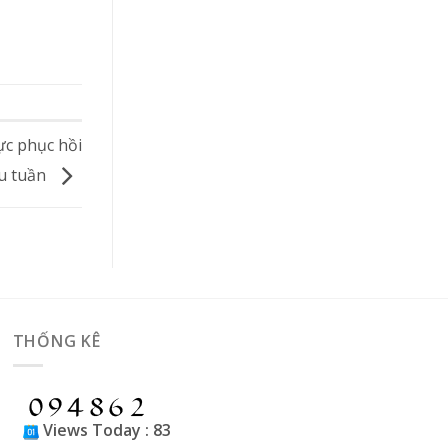
ực phục hồi
u tuần
THỐNG KÊ
Views Today : 83