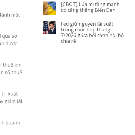
[CBOT] Lúa mì tăng mạnh
do căng thẳng Biển Đen
 đánh mất
Fed giữ nguyên lãi suất
trong cuộc họp tháng
7/2026 giữa bối cảnh nội bộ
ỉ qua sơ
chia rẽ
ẫn được
h thuế khi
àn số thuế
trị xuất
y giảm lãi
ịnh doanh