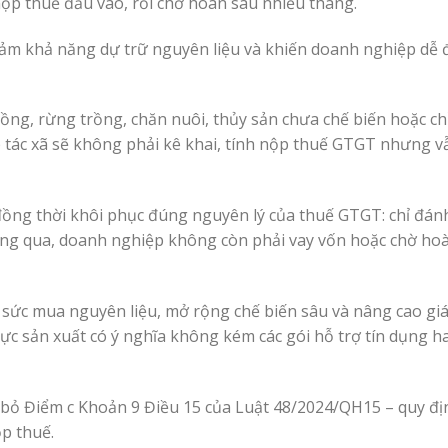
ộp thuế đầu vào, rồi chờ hoàn sau nhiều tháng.
 giảm khả năng dự trữ nguyên liệu và khiến doanh nghiệp dễ
rồng, rừng trồng, chăn nuôi, thủy sản chưa chế biến hoặc ch
tác xã sẽ không phải kê khai, tính nộp thuế GTGT nhưng v
 đồng thời khôi phục đúng nguyên lý của thuế GTGT: chỉ đán
thông qua, doanh nghiệp không còn phải vay vốn hoặc chờ ho
sức mua nguyên liệu, mở rộng chế biến sâu và nâng cao giá 
c sản xuất có ý nghĩa không kém các gói hỗ trợ tín dụng ha
i bỏ Điểm c Khoản 9 Điều 15 của Luật 48/2024/QH15 – quy đ
p thuế.