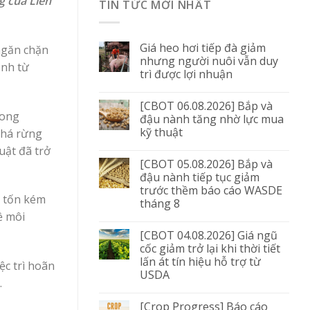
g của Liên
TIN TỨC MỚI NHẤT
Giá heo hơi tiếp đà giảm
ngăn chặn
nhưng người nuôi vẫn duy
ịnh từ
trì được lợi nhuận
[CBOT 06.08.2026] Bắp và
rong
đậu nành tăng nhờ lực mua
kỹ thuật
phá rừng
uật đã trở
[CBOT 05.08.2026] Bắp và
đậu nành tiếp tục giảm
trước thềm báo cáo WASDE
á tốn kém
tháng 8
ề môi
[CBOT 04.08.2026] Giá ngũ
cốc giảm trở lại khi thời tiết
lấn át tín hiệu hỗ trợ từ
ệc trì hoãn
USDA
.
[Crop Progress] Báo cáo