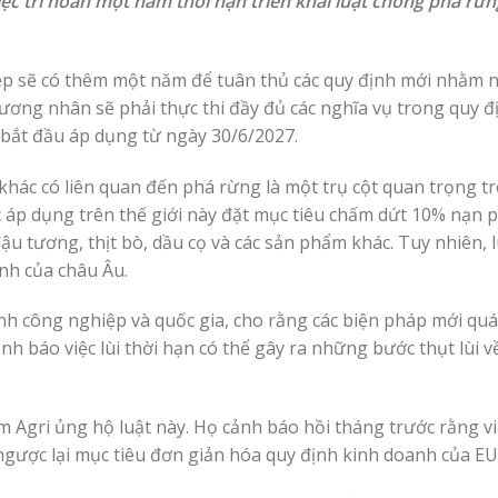
ệc trì hoãn một năm thời hạn triển khai luật chống phá rừn
ệp sẽ có thêm một năm để tuân thủ các quy định mới nhằm 
hương nhân sẽ phải thực thi đầy đủ các nghĩa vụ trong quy đ
bắt đầu áp dụng từ ngày 30/6/2027.
hác có liên quan đến phá rừng là một trụ cột quan trọng t
c áp dụng trên thế giới này đặt mục tiêu chấm dứt 10% nạn 
ậu tương, thịt bò, dầu cọ và các sản phẩm khác. Tuy nhiên, l
nh của châu Âu.
h công nghiệp và quốc gia, cho rằng các biện pháp mới qu
ảnh báo việc lùi thời hạn có thể gây ra những bước thụt lùi v
 Agri ủng hộ luật này. Họ cảnh báo hồi tháng trước rằng vi
i ngược lại mục tiêu đơn giản hóa quy định kinh doanh của EU