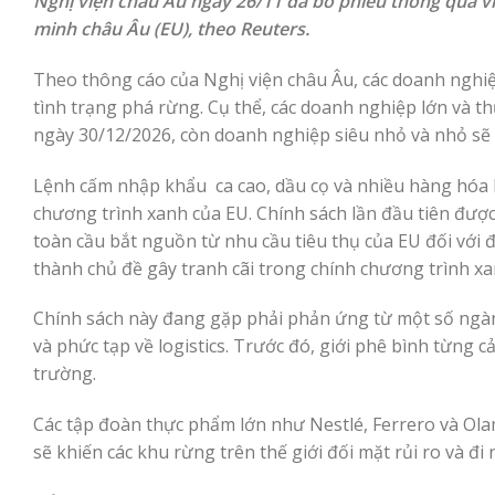
Nghị viện châu Âu ngày 26/11 đã bỏ phiếu thông qua vi
minh châu Âu (EU), theo Reuters.
Theo thông cáo của Nghị viện châu Âu, các doanh nghi
tình trạng phá rừng. Cụ thể, các doanh nghiệp lớn và t
ngày 30/12/2026, còn doanh nghiệp siêu nhỏ và nhỏ sẽ 
Lệnh cấm nhập khẩu ca cao, dầu cọ và nhiều hàng hóa k
chương trình xanh của EU. Chính sách lần đầu tiên đượ
toàn cầu bắt nguồn từ nhu cầu tiêu thụ của EU đối với đ
thành chủ đề gây tranh cãi trong chính chương trình xa
Chính sách này đang gặp phải phản ứng từ một số ngàn
và phức tạp về logistics. Trước đó, giới phê bình từng c
trường.
Các tập đoàn thực phẩm lớn như Nestlé, Ferrero và Olam
sẽ khiến các khu rừng trên thế giới đối mặt rủi ro và đ