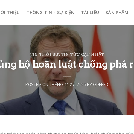
IỚI THIỆU
THÔNG TIN – SỰ KIỆN
TÀI LIỆU
SẢN PHẨM
TIN THỜI SỰ
,
TIN TỨC CẬP NHẬT
 ủng hộ hoãn luật chống phá
POSTED ON
THÁNG 11 27, 2025
BY
QDFEED