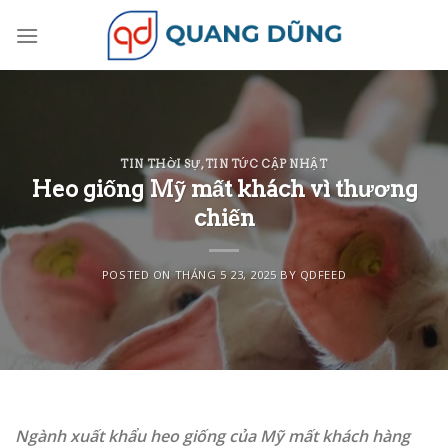
Skip
to
content
TIN THỜI SỰ
,
TIN TỨC CẬP NHẬT
Heo giống Mỹ mất khách vì thương
chiến
POSTED ON
THÁNG 5 23, 2025
BY
QDFEED
Ngành xuất khẩu heo giống của Mỹ mất khách hàng