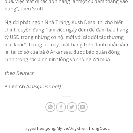
đũa. Việc mất đi các đơn hàng là “một cú đấm thẳng vào
bụng”, theo Scott.
Người phát ngôn Nhà Trắng, Kush Desai thì cho biết
chính quyền đang “làm việc ngày đêm để đảm bảo hàng
tỷ USD trong những cơ hội mới với các đối tác thương
mại khác”. Trong lúc này, mặt hàng trên đành phải nằm
lại tại cơ sở của bà ở Arkansas, được bảo quản đông
lạnh trong các bình nitơ lỏng và chờ người mua.
theo Reuters
Phiên An
(vnExpress.net)
Tagged
heo giống
,
Mỹ
,
thương chiến
,
Trung Quốc
.