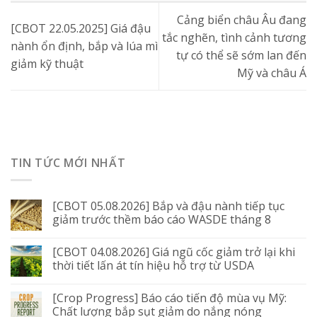
Cảng biển châu Âu đang
[CBOT 22.05.2025] Giá đậu
tắc nghẽn, tình cảnh tương
nành ổn định, bắp và lúa mì
tự có thể sẽ sớm lan đến
giảm kỹ thuật
Mỹ và châu Á
TIN TỨC MỚI NHẤT
[CBOT 05.08.2026] Bắp và đậu nành tiếp tục
giảm trước thềm báo cáo WASDE tháng 8
[CBOT 04.08.2026] Giá ngũ cốc giảm trở lại khi
thời tiết lấn át tín hiệu hỗ trợ từ USDA
[Crop Progress] Báo cáo tiến độ mùa vụ Mỹ:
Chất lượng bắp sụt giảm do nắng nóng