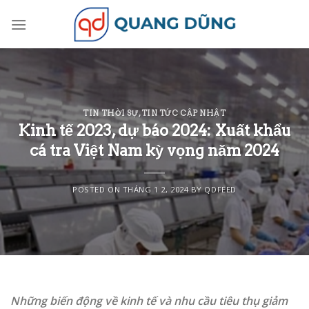
Skip
to
content
TIN THỜI SỰ
,
TIN TỨC CẬP NHẬT
Kinh tế 2023, dự báo 2024: Xuất khẩu
cá tra Việt Nam kỳ vọng năm 2024
POSTED ON
THÁNG 1 2, 2024
BY
QDFEED
Những biến động về kinh tế và nhu cầu tiêu thụ giảm