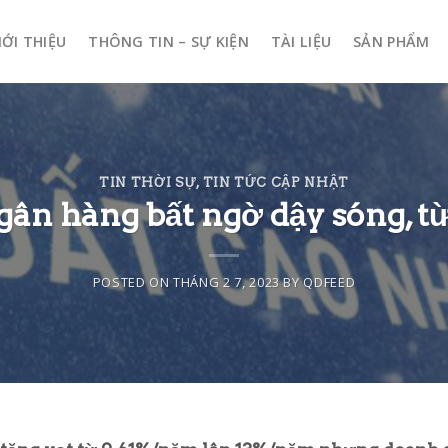
IỚI THIỆU
THÔNG TIN – SỰ KIỆN
TÀI LIỆU
SẢN PHẨM
TIN THỜI SỰ
,
TIN TỨC CẬP NHẬT
ngân hàng bất ngờ dậy sóng, t
POSTED ON
THÁNG 2 7, 2023
BY
QDFEED