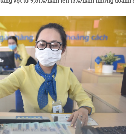
ờ tăng vọt từ 9,61%/năm lên 13%/năm nhưng doanh 