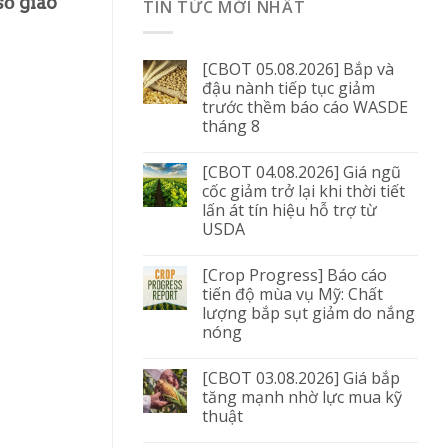
số giao
TIN TỨC MỚI NHẤT
[CBOT 05.08.2026] Bắp và
đậu nành tiếp tục giảm
trước thềm báo cáo WASDE
tháng 8
[CBOT 04.08.2026] Giá ngũ
cốc giảm trở lại khi thời tiết
lấn át tín hiệu hỗ trợ từ
USDA
[Crop Progress] Báo cáo
tiến độ mùa vụ Mỹ: Chất
lượng bắp sụt giảm do nắng
nóng
[CBOT 03.08.2026] Giá bắp
tăng mạnh nhờ lực mua kỹ
thuật