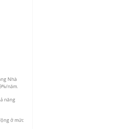
hàng Nhà
,79%/năm.
hả năng
 động ở mức