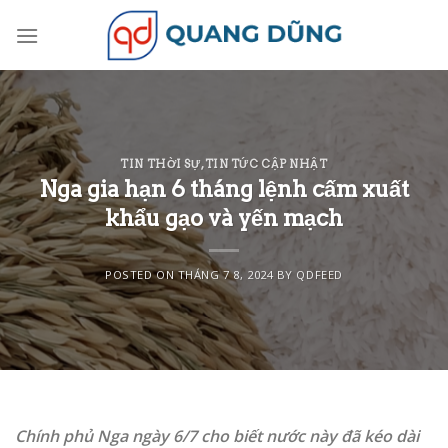
Skip
to
content
TIN THỜI SỰ
,
TIN TỨC CẬP NHẬT
Nga gia hạn 6 tháng lệnh cấm xuất
khẩu gạo và yến mạch
POSTED ON
THÁNG 7 8, 2024
BY
QDFEED
Chính phủ Nga ngày 6/7 cho biết nước này đã kéo dài