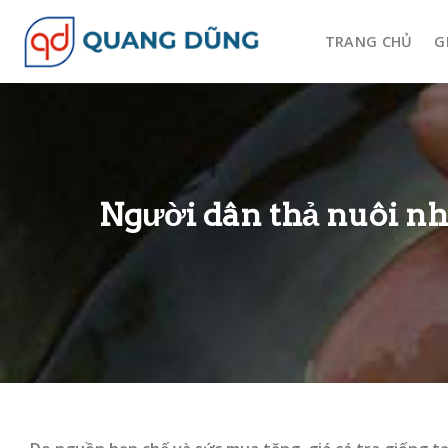
Skip
to
TRANG CHỦ
G
content
Người dân thả nuôi nhi