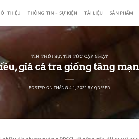
IỚI THIỆU
THÔNG TIN – SỰ KIỆN
TÀI LIỆU
SẢN PHẨM
TIN THỜI SỰ
,
TIN TỨC CẬP NHẬT
ều, giá cá tra giống tăng mạn
POSTED ON
THÁNG 4 1, 2022
BY
QDFEED