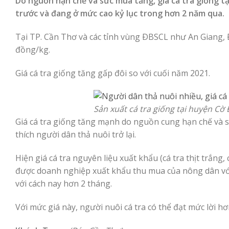
Do nguồn hạn chế và sức mua tăng, giá cá tra giống t
trước và đang ở mức cao kỷ lục trong hơn 2 năm qua.
Tại TP. Cần Thơ và các tỉnh vùng ÐBSCL như An Giang, Ð
đồng/kg.
Giá cá tra giống tăng gấp đôi so với cuối năm 2021.
Sản xuất cá tra giống tại huyện Cờ 
Giá cá tra giống tăng mạnh do nguồn cung hạn chế và s
thích người dân thả nuôi trở lại.
Hiện giá cá tra nguyên liệu xuất khẩu (cá tra thịt trắn
được doanh nghiệp xuất khẩu thu mua của nông dân với 
với cách nay hơn 2 tháng.
Với mức giá này, người nuôi cá tra có thể đạt mức lời 