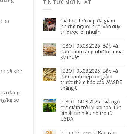
 tháng
TIN TỨC MỚI NHẤT
Giá heo hơi tiếp đà giảm
.000
nhưng người nuôi vẫn duy
trì được lợi nhuận
[CBOT 06.08.2026] Bắp và
đậu nành tăng nhờ lực mua
kỹ thuật
[CBOT 05.08.2026] Bắp và
nh đã kích
đậu nành tiếp tục giảm
trước thềm báo cáo WASDE
tháng 8
 tra đang
ồng/kg so
[CBOT 04.08.2026] Giá ngũ
cốc giảm trở lại khi thời tiết
lấn át tín hiệu hỗ trợ từ
USDA
[Crop Progress] Báo cáo