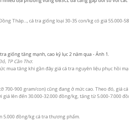
ại nhiều địa phương vùng ÐBSCL đã tăng gấp đôi so với các
ồng Tháp…, cá tra giống loại 30-35 con/kg có giá 55.000-58
Ðỏ, TP Cần Thơ.
ức mua tăng khi gần đây giá cá tra nguyên liệu phục hồi mạ
g, cỡ 700-900 gram/con) cũng đang ở mức cao. Theo đó, giá cá
giá lên đến 30.000-32.000 đồng/kg, tăng từ 5.000-7.000 đ
hơn 5.000 đồng/kg cá tra thương phẩm.