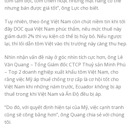
tôm tẩm bột, tôm chiên hoặc những mặt hàng có thế
nhưng bán được giá tốt”, ông Lực cho biết.
Tuy nhiên, theo ông Việt Nam còn chút niềm tin khi tới
đây DOC qua Việt Nam phúc thẩm, nếu mức thuế này
giảm dưới 2% thì vụ kiện có thể bị hủy bỏ. Nếu ngược
lại, thì lối dẫn tôm Việt vào thị trường này càng thu hẹp.
Nhìn nhận vấn đề này ở góc nhìn tích cực hơn, ông Lê
Văn Quang – Tổng Giám đốc CTCP Thuỷ sản Minh Phú
– Top 2 doanh nghiệp xuất khẩu tôm Việt Nam, cho
rằng việc Mỹ áp thuế chống trợ cấp là cơ hội tốt cho
Việt Nam khi những năm trước, Ecuador không bị áp
thuế trong khi Việt Nam và Ấn Độ đều bị áp.
“Do đó, với quyết định hiện tại của Mỹ, việc cạnh tranh
cũng sẽ công bằng hơn”, ông Quang chia sẻ với chúng
tôi.