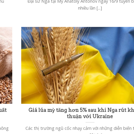
hủ
Đại sứ Nga tại Mỹ Anatoly Antonov ngày 16/9 tuyên 
nhiều lần [...]
uất
Giá lúa mỳ tăng hơn 5% sau khi Nga rút kh
thuận với Ukraine
không
Các thị trường ngũ cốc nhạy cảm với những diễn biến 