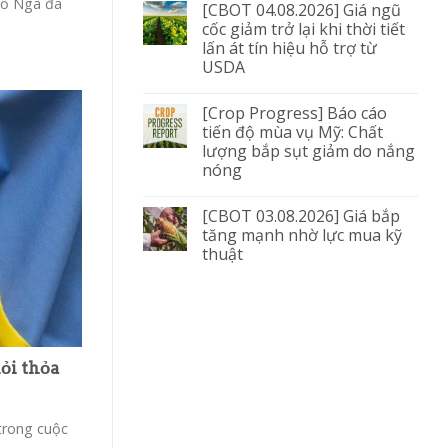
bố Nga đã
[CBOT 04.08.2026] Giá ngũ
cốc giảm trở lại khi thời tiết
lấn át tín hiệu hỗ trợ từ
USDA
[Crop Progress] Báo cáo
tiến độ mùa vụ Mỹ: Chất
lượng bắp sụt giảm do nắng
nóng
[CBOT 03.08.2026] Giá bắp
tăng mạnh nhờ lực mua kỹ
thuật
ỏi thỏa
trong cuộc