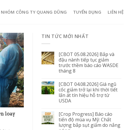
NHÓM CÔNG TY QUANG DŨNG
TUYỂN DỤNG
LIÊN HỆ
TIN TỨC MỚI NHẤT
[CBOT 05.08.2026] Bắp và
đậu nành tiếp tục giảm
trước thềm báo cáo WASDE
tháng 8
[CBOT 04.08.2026] Giá ngũ
cốc giảm trở lại khi thời tiết
lấn át tín hiệu hỗ trợ từ
USDA
[Crop Progress] Báo cáo
ợn loay
tiến độ mùa vụ Mỹ: Chất
lượng bắp sụt giảm do nắng