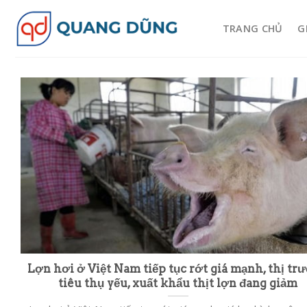
Skip
to
TRANG CHỦ
G
content
Lợn hơi ở Việt Nam tiếp tục rớt giá mạnh, thị tr
tiêu thụ yếu, xuất khẩu thịt lợn đang giảm