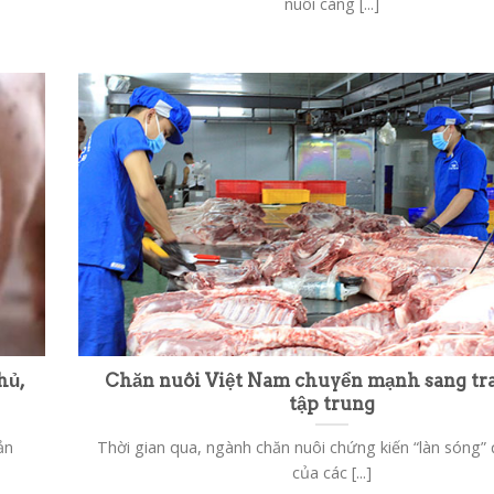
nuôi càng [...]
hủ,
Chăn nuôi Việt Nam chuyển mạnh sang tra
tập trung
ản
Thời gian qua, ngành chăn nuôi chứng kiến “làn sóng” 
của các [...]