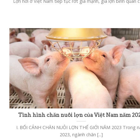
Lợn hơi ở Việt Nam tiếp tục rớt giá mạnh, giá lợn bình quân cả 
Tình hình chăn nuôi lợn của Việt Nam năm 20
I. BỐI CẢNH CHĂN NUÔI LỢN THẾ GIỚI NĂM 2023 Trong 
2023, ngành chăn [...]