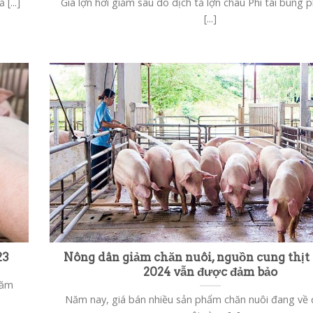
[...]
Giá lợn hơi giảm sâu do dịch tả lợn châu Phi tái bùng 
[...]
23
Nông dân giảm chăn nuôi, nguồn cung thịt
2024 vẫn được đảm bảo
năm
Năm nay, giá bán nhiều sản phẩm chăn nuôi đang về 