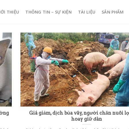
IỚI THIỆU
THÔNG TIN – SỰ KIỆN
TÀI LIỆU
SẢN PHẨM
ường
Giá giảm, dịch bủa vây, người chăn nuôi l
hoay giữ đàn