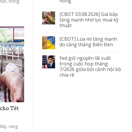
nóng
phát, trong
[CBOT 03.08.2026] Giá bắp
tăng mạnh nhờ lực mua kỹ
thuật
[CBOT] Lúa mì tăng mạnh
do căng thẳng Biển Đen
Fed giữ nguyên lãi suất
trong cuộc họp tháng
7/2026 giữa bối cảnh nội bộ
chia rẽ
 cho Tết
đáy, càng