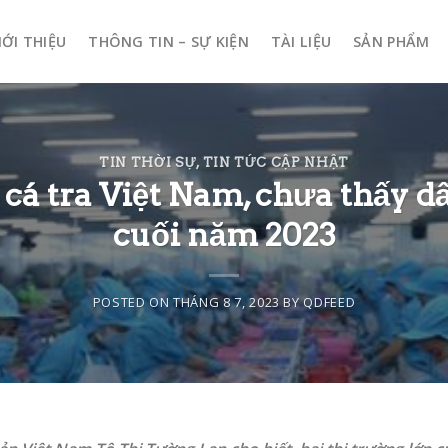
IỚI THIỆU
THÔNG TIN – SỰ KIỆN
TÀI LIỆU
SẢN PHẨM
TIN THỜI SỰ
,
TIN TỨC CẬP NHẬT
á tra Việt Nam, chưa thấy dấ
cuối năm 2023
POSTED ON
THÁNG 8 7, 2023
BY
QDFEED