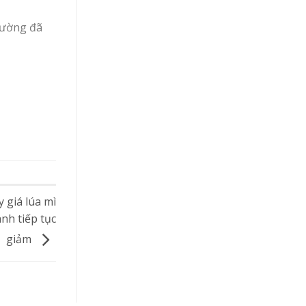
rường đã
 giá lúa mì
ành tiếp tục
giảm