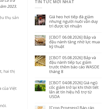
a cá tra
TIN TỨC MỚI NHẤT
năm 2023.
Giá heo hơi tiếp đà giảm
iêu thụ sản
nhưng người nuôi vẫn duy
trì được lợi nhuận
[CBOT 06.08.2026] Bắp và
đậu nành tăng nhờ lực mua
kỹ thuật
[CBOT 05.08.2026] Bắp và
đậu nành tiếp tục giảm
trước thềm báo cáo WASDE
 hai thị
tháng 8
[CBOT 04.08.2026] Giá ngũ
cốc giảm trở lại khi thời tiết
 của Việt
lấn át tín hiệu hỗ trợ từ
USDA
nói.
[Crop Progress] Báo cáo