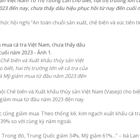
n Việt Nam Tô Thị Tường Lan cho biết, hai thị trường lớn củ
23 đến nay, chưa thấy dấu hiệu phục hồi từ nay đến cuối 
ức hội nghị “An toàn chuỗi sản xuất, chế biến và xúc tiến t
Chế biến và Xuất khẩu thủy sản Việt
biết, hai thị trường lớn về cá tra của
và Mỹ giảm mua từ đầu năm 2023 đến
i Chế biến và Xuất khẩu thủy sản Việt Nam (Vasep) cho biết,
ỹ giảm mua từ đầu năm 2023 đến nay.
ác cũng giảm mua. Theo thống kê, kim ngạch xuất khẩu cá tra
 39% so với cùng kỳ năm ngoái.
ảm. Trong đó, Trung Quốc giảm 34%, Mỹ giảm 61%…” – bà Lan 