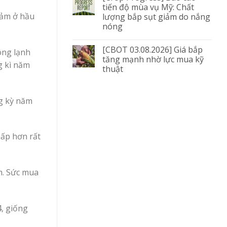
tiến độ mùa vụ Mỹ: Chất
iảm ở hầu
lượng bắp sụt giảm do nắng
nóng
[CBOT 03.08.2026] Giá bắp
ông lạnh
tăng mạnh nhờ lực mua kỹ
g kì năm
thuật
ng kỳ năm
hấp hơn rất
m. Sức mua
4, giống