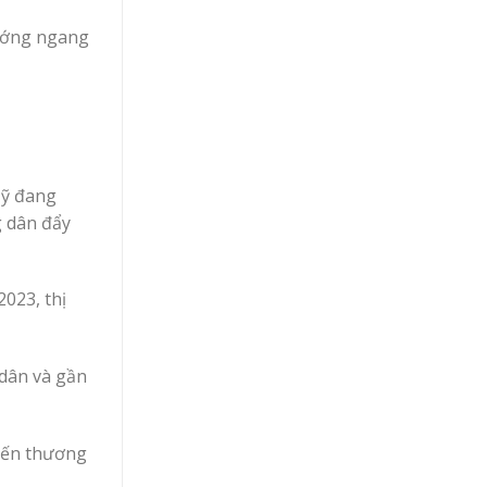
hướng ngang
Mỹ đang
g dân đẩy
023, thị
 dân và gần
tiến thương