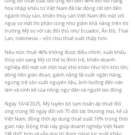
công bố thuế suất đối ứng lên đến 46% đối với hàng
hóa nhập khẩu từ Việt Nam đã tác động rất lớn đến
ngành thủy sản, khiến thủy sản Việt Nam đối mặt với
nguy cơ mất thị phần cũng như giảm khả năng trên thị
trường Mỹ so với các đối thủ như Ecuador, Ấn Độ, Thái
Lan, Indonesia – vốn chịu thuế suất thấp hơn.
Nếu mức thuế 46% không được điều chỉnh, xuất khẩu
thủy sản sang Mỹ có thể bị đình trệ, khiến doanh
nghiệp đối mặt với một loạt khó khăn như tồn kho lớn,
dòng tiền gián đoạn, gánh nặng lãi suất ngân hàng,
ngưng trệ sản xuất nguyên liệu, ảnh hưởng đến việc
làm và sinh kế của nông-ngư dân và người lao động .
Ngày 10/4/2025, Mỹ tuyên bố tạm hoãn áp thuế đối
ứng trong 90 ngày đối với 75 đối tác thương mại, kể cả
Việt Nam, đồng thời áp dụng thuế suất 10% trong thời
gian này. Động thái này giúp doanh nghiệp Việt Nam
“dễ thở” hơn và vẫn duy trì được năng lực xuất khẩu