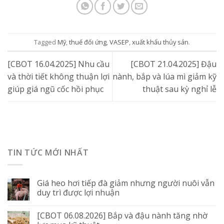
Tagged
Mỹ
,
thuế đối ứng
,
VASEP
,
xuất khẩu thủy sản
.
[CBOT 16.04.2025] Nhu cầu
[CBOT 21.04.2025] Đậu
và thời tiết không thuận lợi
nành, bắp và lúa mì giảm kỹ
giúp giá ngũ cốc hồi phục
thuật sau kỳ nghỉ lễ
TIN TỨC MỚI NHẤT
Giá heo hơi tiếp đà giảm nhưng người nuôi vẫn
duy trì được lợi nhuận
[CBOT 06.08.2026] Bắp và đậu nành tăng nhờ