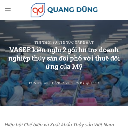
Skip
to
content
TIN THỜI SỰ
,
TIN TỨC CẬP NHẬT
VASEP kiến nghị 2 gói hỗ trợ doanh
nghiệp thủy sản đối phó với thuế đối
ứng của Mỹ
POSTED ON
THÁNG 4 21, 2025
BY
QDFEED
Hiệp hội Chế biến và Xuất khẩu Thủy sản Việt Nam