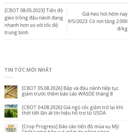
[CBOT 08.05.2023] Tiến độ
Giá heo hơi hôm nay
gieo trồng đậu nành đang
9/5/2023: Có nơi tăng 2.000
nhanh hơn so với tốc độ
đ/kg
trung bình
TIN TỨC MỚI NHẤT
[CBOT 05.08.2026] Bắp và đậu nành tiếp tục
giảm trước thềm báo cáo WASDE tháng 8
[CBOT 04.08.2026] Giá ngũ cốc giảm trở lại khi
thời tiết lấn át tín hiệu hỗ trợ từ USDA
[Crop Progress] Báo cáo tiến độ mùa vụ Mỹ:
Chất lượng bắp sụt giảm do nắng nóng