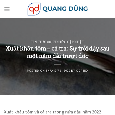
Skip
to
content
TIN THỜI SỰ
,
TIN TỨC CẬP NHẬT
Xuất khẩu tôm – cá tra: Sự trỗi dậy sau
một năm dài trượt dốc
POSTED ON
THÁNG 7 6, 2022
BY
QDFEED
Xuất khẩu tôm và cá tra trong nửa đầu năm 2022