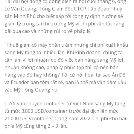
Tại đại hội đồng cổ đông diễn ra hồi cuối tháng 6, ông
Lê Văn Quang, Tổng Giám đốc CTCP Tập đoàn Thuỷ
sản Minh Phú cho biết sắp tới công ty định hướng sẽ
giảm tỷ trọng tại thị trường Mỹ vì chi phí vận tải, cảng
bãi quá cao và những rủi ro về pháp lý.
“Thuế giảm có mấy phần trăm nhưng chi phí xuất khẩu
sang Mỹ tăng tới nhiều lần. Khi kinh doanh, chúng ta
cần làm vì lợi nhuận; do đó việc bán hàng sang Mỹ lợi
nhuận không cao, pháp lý phức tạp thì có nên bán
hàng vào đó hay không? Tôi cứ hỏi hoài tại sao Ấn Độ
và Ecuador bán tôm rất rẻ, bán lỗ thế mà vẫn đâm đầu
vào Mỹ”, ông Quang nói.
Cước vận chuyển container từ Việt Nam sang Mỹ tăng
từ mức 3.800 USD/container trước đại dịch lên mức
21.000 USD/container trong năm 2022. Chi phí kho bãi
phía Mỹ cũng tăng 2 – 3 lần.