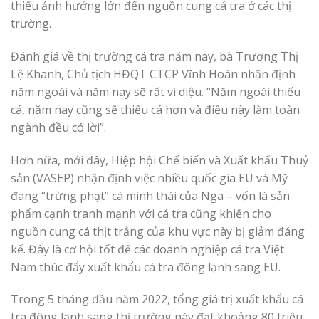
thiếu ảnh hưởng lớn đến nguồn cung cá tra ở các thị
trường.
Đánh giá về thị trường cá tra năm nay, bà Trương Thị
Lệ Khanh, Chủ tịch HĐQT CTCP Vĩnh Hoàn nhận định
năm ngoái và năm nay sẽ rất vi diệu. “Năm ngoái thiếu
cá, năm nay cũng sẽ thiếu cá hơn và điều này làm toàn
ngành đều có lời”.
Hơn nữa, mới đây, Hiệp hội Chế biến và Xuất khẩu Thuỷ
sản (VASEP) nhận định việc nhiều quốc gia EU và Mỹ
đang “trừng phạt” cá minh thái của Nga – vốn là sản
phẩm cạnh tranh mạnh với cá tra cũng khiến cho
nguồn cung cá thịt trắng của khu vực này bị giảm đáng
kể. Đây là cơ hội tốt để các doanh nghiệp cá tra Việt
Nam thúc đẩy xuất khẩu cá tra đông lạnh sang EU.
Trong 5 tháng đầu năm 2022, tổng giá trị xuất khẩu cá
tra đông lạnh sang thị trường này đạt khoảng 80 triệu