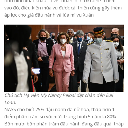
tình hình xuất khẩu có vẻ thuận lợi ở Ukraine. Thêm
vào đó, điều kiện mùa vụ được cải thiện cũng gây thêm
áp lực cho giá đậu nành và lúa mì vụ Xuân.
Chủ tịch Hạ viện Mỹ Nancy Pelosi đặt chân đến Đài
Loan.
NASS cho biết 79% đậu nành đã nở hoa, thấp hơn 1
điểm phần trăm so với mức trung bình 5 năm là 80%.
Bốn mươi bốn phần trăm đậu nành đang đậu quả, thấp