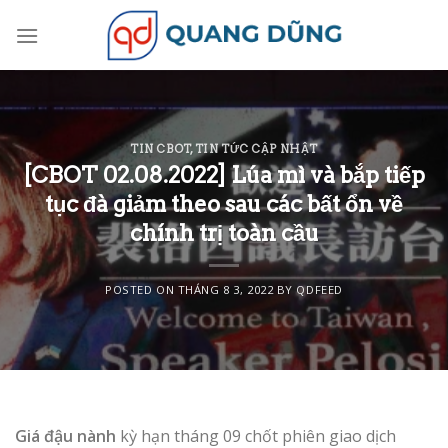
Skip
to
content
TIN CBOT
,
TIN TỨC CẬP NHẬT
[CBOT 02.08.2022] Lúa mì và bắp tiếp
tục đà giảm theo sau các bất ổn về
chính trị toàn cầu
POSTED ON
THÁNG 8 3, 2022
BY
QDFEED
Giá đậu nành
kỳ hạn tháng 09 chốt phiên giao dịch