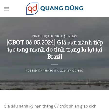
Skip
to
content
TIN CBOT
,
TIN TỨC CẬP NHẬT
[CBOT 06.05.2024] Giá đậu nành tiếp
tục tăng mạnh do tình trạng lũ lụt tại
Brazil
POSTED ON
THÁNG 5 7, 2024
BY
QDFEED
Giá đậu nành
kỳ hạn tháng 07 chốt phiên giao dịch