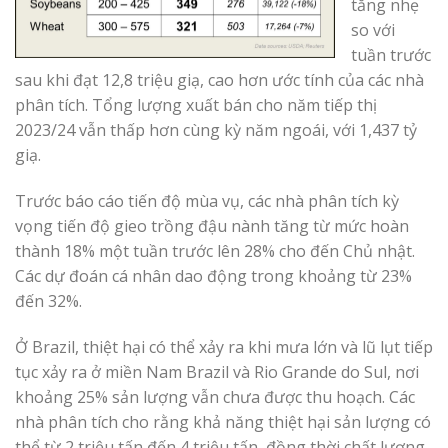
tăng nhẹ
so với
tuần trước
sau khi đạt 12,8 triệu giạ, cao hơn ước tính của các nhà
phân tích. Tổng lượng xuất bán cho năm tiếp thị
2023/24 vẫn thấp hơn cùng kỳ năm ngoái, với 1,437 tỷ
giạ.
Trước báo cáo tiến độ mùa vụ, các nhà phân tích kỳ
vọng tiến độ gieo trồng đậu nành tăng từ mức hoàn
thành 18% một tuần trước lên 28% cho đến Chủ nhật.
Các dự đoán cá nhân dao động trong khoảng từ 23%
đến 32%.
Ở Brazil, thiệt hại có thể xảy ra khi mưa lớn và lũ lụt tiếp
tục xảy ra ở miền Nam Brazil và Rio Grande do Sul, nơi
khoảng 25% sản lượng vẫn chưa được thu hoạch. Các
nhà phân tích cho rằng khả năng thiệt hại sản lượng có
thể từ ​​2 triệu tấn đến 4 triệu tấn, đồng thời chất lượng