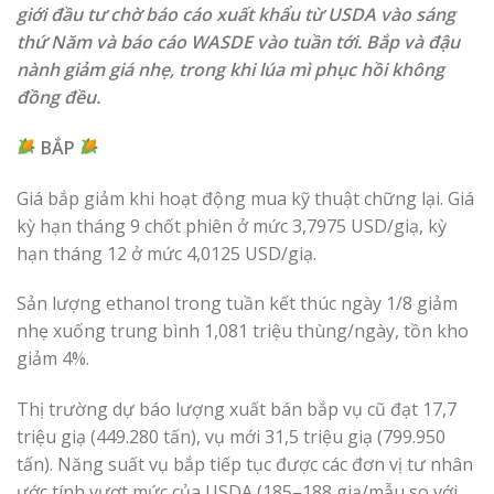
giới đầu tư chờ báo cáo xuất khẩu từ USDA vào sáng
thứ Năm và báo cáo WASDE vào tuần tới. Bắp và đậu
nành giảm giá nhẹ, trong khi lúa mì phục hồi không
đồng đều.
BẮP
Giá bắp giảm khi hoạt động mua kỹ thuật chững lại. Giá
kỳ hạn tháng 9 chốt phiên ở mức 3,7975 USD/giạ, kỳ
hạn tháng 12 ở mức 4,0125 USD/giạ.
Sản lượng ethanol trong tuần kết thúc ngày 1/8 giảm
nhẹ xuống trung bình 1,081 triệu thùng/ngày, tồn kho
giảm 4%.
Thị trường dự báo lượng xuất bán bắp vụ cũ đạt 17,7
triệu giạ (449.280 tấn), vụ mới 31,5 triệu giạ (799.950
tấn). Năng suất vụ bắp tiếp tục được các đơn vị tư nhân
ước tính vượt mức của USDA (185–188 giạ/mẫu so với