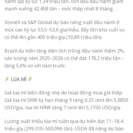
nành lập kỷ lục 1,34 triệu tấn, còn dầu đậu nành giảm
mạnh xuống 42.458 tấn – mức thấp nhất 8 tháng.
StoneX và S&P Global dự báo năng suất đậu nành ở
mức cao kỷ lục 53,5–53,6 giạ/mẫu, đẩy tồn kho cuối vụ
có thể lên gần 400 triệu giạ (10,89 triệu tấn).
Brazil dự kiến tăng diện tích trồng đậu nành thêm 2%,
sản lượng năm 2025–2026 có thể đạt 178,2 triệu tấn –
tăng 5,6% so với năm trước.
LÚA MÌ
Giá lúa mì biến động nhẹ do hoạt động mua giá thấp.
Giá lúa mì SRW kỳ hạn tháng 9 tăng 0,25 cent lên 5,0850
USD/giạ, lúa mì HRW tăng 7 cent lên 5,1150 USD/giạ.
Lượng xuất khẩu lúa mì tuần qua dự kiến đạt 11–18,4
triệu giạ (299.310–500.096 tấn). USDA đã nâng dự báo