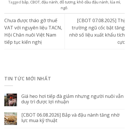
Tagged
bắp
,
CBOT
,
đậu nành
,
đỗ tương
,
khô dầu đậu nành
,
lúa mì
,
ngô
.
Chưa được tháo gỡ thuế
[CBOT 07.08.2025] Thị
VAT với nguyên liệu TACN,
trường ngũ cốc bật tăng
Hội Chăn nuôi Việt Nam
nhờ số liệu xuất khẩu tích
tiếp tục kiến nghị
cực
TIN TỨC MỚI NHẤT
Giá heo hơi tiếp đà giảm nhưng người nuôi vẫn
duy trì được lợi nhuận
[CBOT 06.08.2026] Bắp và đậu nành tăng nhờ
lực mua kỹ thuật