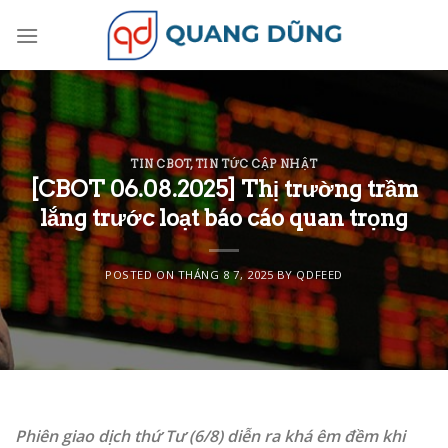
Skip
to
content
TIN CBOT
,
TIN TỨC CẬP NHẬT
[CBOT 06.08.2025] Thị trường trầm
lắng trước loạt báo cáo quan trọng
POSTED ON
THÁNG 8 7, 2025
BY
QDFEED
Phiên giao dịch thứ Tư (6/8) diễn ra khá êm đềm khi