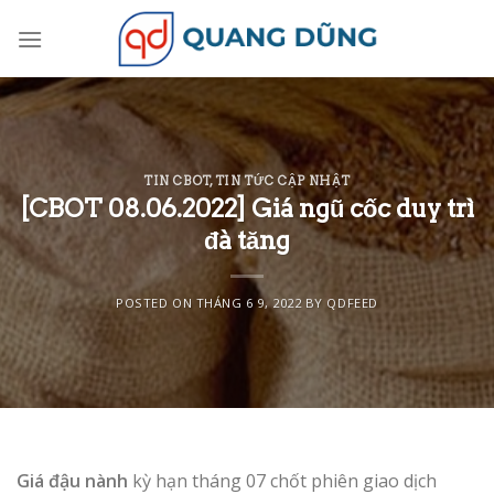
Skip
to
content
TIN CBOT
,
TIN TỨC CẬP NHẬT
[CBOT 08.06.2022] Giá ngũ cốc duy trì
đà tăng
POSTED ON
THÁNG 6 9, 2022
BY
QDFEED
Giá đậu nành
kỳ hạn tháng 07 chốt phiên giao dịch