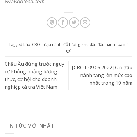
www.qdfeed.com
Tagged
bắp
,
CBOT
,
đậu nành
,
đỗ tương
,
khô dầu đậu nành
,
lúa mì
,
ngô
.
Châu Âu đứng trước nguy
[CBOT 09.06.2022] Giá đậu
cơ khủng hoảng lương
nành tăng lên mức cao
thực, cơ hội cho doanh
nhất trong 10 năm
nghiệp cá tra Việt Nam
TIN TỨC MỚI NHẤT