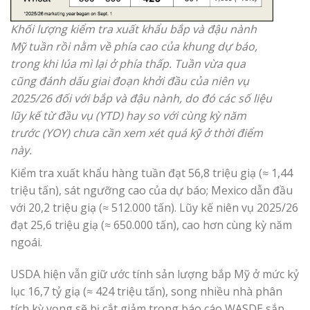
Khối lượng kiểm tra xuất khẩu bắp và đậu nành
Mỹ tuần rồi nằm về phía cao của khung dự báo,
trong khi lúa mì lại ở phía thấp. Tuần vừa qua
cũng đánh dấu giai đoạn khởi đầu của niên vụ
2025/26 đối với bắp và đậu nành, do đó các số liệu
lũy kế từ đầu vụ (YTD) hay so với cùng kỳ năm
trước (YOY) chưa cần xem xét quá kỹ ở thời điểm
này.
Kiểm tra xuất khẩu hàng tuần đạt 56,8 triệu giạ (≈ 1,44
triệu tấn), sát ngưỡng cao của dự báo; Mexico dẫn đầu
với 20,2 triệu giạ (≈ 512.000 tấn). Lũy kế niên vụ 2025/26
đạt 25,6 triệu giạ (≈ 650.000 tấn), cao hơn cùng kỳ năm
ngoái.
USDA hiện vẫn giữ ước tính sản lượng bắp Mỹ ở mức kỷ
lục 16,7 tỷ giạ (≈ 424 triệu tấn), song nhiều nhà phân
tích kỳ vọng sẽ bị cắt giảm trong báo cáo WASDE sắp