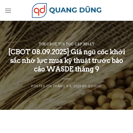
Skip
to
content
TIN CBOT
,
TIN TỨC CẬP NHẬT
[CBOT 08.09.2025] Giá ngũ cốc khởi
sắc nhờ lực mua kỹ thuật trước báo
cáo WASDE tháng 9
POSTED ON
THÁNG 9 9, 2025
BY
QDFEED