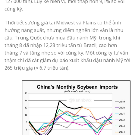
127.000 tấn). Lũy kế niên vụ mới thấp hơn 9,1% so với
cùng kỳ.
Thời tiết sương giá tại Midwest và Plains có thể ảnh
hưởng năng suất, nhưng điểm nghẽn lớn vẫn là nhu
cầu: Trung Quốc chưa mua đậu nành Mỹ, trong khi
tháng 8 đã nhập 12,28 triệu tấn từ Brazil, cao hơn
tháng 7 và tăng nhẹ so với cùng kỳ. Một công ty tư vấn
thậm chí đã cắt giảm dự báo xuất khẩu đậu nành Mỹ tới
265 triệu giạ (≈ 6,7 triệu tấn).