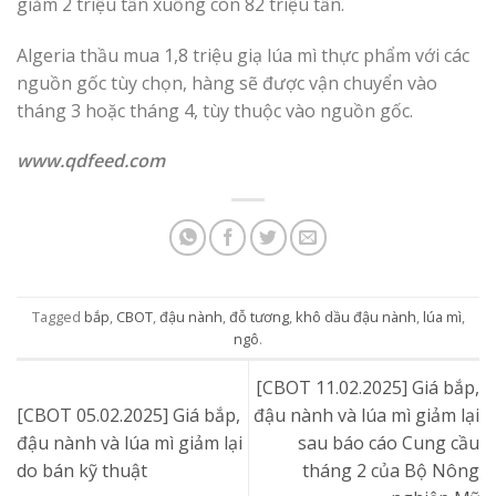
giảm 2 triệu tấn xuống còn 82 triệu tấn.
Algeria thầu mua 1,8 triệu giạ lúa mì thực phẩm với các
nguồn gốc tùy chọn, hàng sẽ được vận chuyển vào
tháng 3 hoặc tháng 4, tùy thuộc vào nguồn gốc.
www.qdfeed.com
Tagged
bắp
,
CBOT
,
đậu nành
,
đỗ tương
,
khô dầu đậu nành
,
lúa mì
,
ngô
.
[CBOT 11.02.2025] Giá bắp,
[CBOT 05.02.2025] Giá bắp,
đậu nành và lúa mì giảm lại
đậu nành và lúa mì giảm lại
sau báo cáo Cung cầu
do bán kỹ thuật
tháng 2 của Bộ Nông