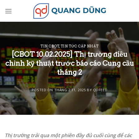
Skip
to
content
TIN CBOT
,
TIN TỨC CẬP NHẬT
[CBOT 10.02.2025] Thị trường điều
chỉnh kỹ thuật trước báo cáo Cung cầu
tháng 2
POSTED ON
THÁNG 2 11, 2025
BY
QDFEED
Thị trường trải qua một phiên đầy đủ cuối cùng để các