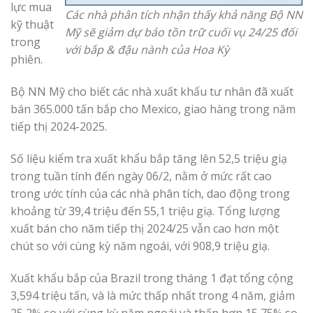
lực mua
Các nhà phân tích nhận thấy khả năng Bộ NN
kỹ thuật
Mỹ sẽ giảm dự báo tồn trữ cuối vụ 24/25 đối
trong
với bắp & đậu nành của Hoa Kỳ
phiên.
Bộ NN Mỹ cho biết các nhà xuất khẩu tư nhân đã xuất
bán 365.000 tấn bắp cho Mexico, giao hàng trong năm
tiếp thị 2024-2025.
Số liệu kiểm tra xuất khẩu bắp tăng lên 52,5 triệu giạ
trong tuần tính đến ngày 06/2, nằm ở mức rất cao
trong ước tính của các nhà phân tích, dao động trong
khoảng từ 39,4 triệu đến 55,1 triệu giạ. Tổng lượng
xuất bán cho năm tiếp thị 2024/25 vẫn cao hơn một
chút so với cùng kỳ năm ngoái, với 908,9 triệu giạ.
Xuất khẩu bắp của Brazil trong tháng 1 đạt tổng cộng
3,594 triệu tấn, và là mức thấp nhất trong 4 năm, giảm
25,2% so với cùng kỳ năm ngoái và thấp hơn 15,75% so