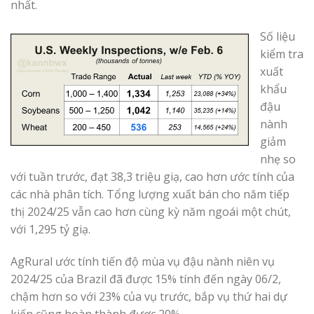
nhất.
Số liệu
kiểm tra
xuất
khẩu
đậu
nành
giảm
nhẹ so
với tuần trước, đạt 38,3 triệu giạ, cao hơn ước tính của
các nhà phân tích. Tổng lượng xuất bán cho năm tiếp
thị 2024/25 vẫn cao hơn cùng kỳ năm ngoái một chút,
với 1,295 tỷ giạ.
AgRural ước tính tiến độ mùa vụ đậu nành niên vụ
2024/25 của Brazil đã được 15% tính đến ngày 06/2,
chậm hơn so với 23% của vụ trước, bắp vụ thứ hai dự