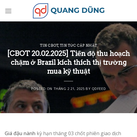
Skip
to
content
TIN CBOT
,
TIN TỨC CẬP NHẬT
[CBOT 20.02.2025] Tiến độ thu hoạch
chậm ở Brazil kích thích thị trường
mua kỹ thuật
POSTED ON
THÁNG 2 21, 2025
BY
QDFEED
Giá đậu nành
kỳ hạn tháng 03 chốt phiên giao dịch