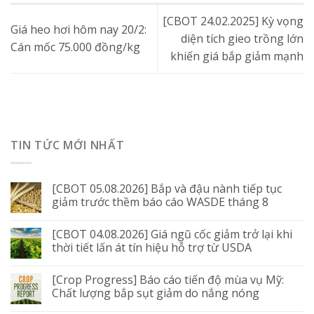
[CBOT 24.02.2025] Kỳ vọng
Giá heo hơi hôm nay 20/2:
diện tích gieo trồng lớn
Cán mốc 75.000 đồng/kg
khiến giá bắp giảm mạnh
TIN TỨC MỚI NHẤT
[CBOT 05.08.2026] Bắp và đậu nành tiếp tục
giảm trước thềm báo cáo WASDE tháng 8
[CBOT 04.08.2026] Giá ngũ cốc giảm trở lại khi
thời tiết lấn át tín hiệu hỗ trợ từ USDA
[Crop Progress] Báo cáo tiến độ mùa vụ Mỹ:
Chất lượng bắp sụt giảm do nắng nóng