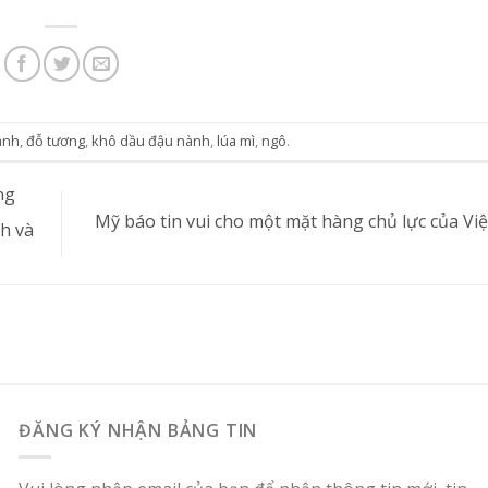
ành
,
đỗ tương
,
khô dầu đậu nành
,
lúa mì
,
ngô
.
ng
Mỹ báo tin vui cho một mặt hàng chủ lực của V
nh và
ĐĂNG KÝ NHẬN BẢNG TIN