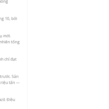
xuống
g 10, bởi
ụ mới.
 nhiên tổng
h chỉ đạt
trước. Sản
triệu tấn —
zil. Điều