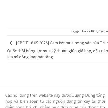
Tagged
bắp
,
CBOT
,
đậu n
[CBOT 18.05.2026] Cam kết mua nông sản của Tru
Quốc thổi bùng lực mua kỹ thuật, giúp giá bắp, đậu nà
lúa mì đồng loạt bật tăng
Các nội dung trên website này được Quang Dũng tổng
hợp và biên soạn từ các nguồn đáng tin cậy tại thời
điểm công bố, chỉ nhằm mục đích cung cấp thông tin