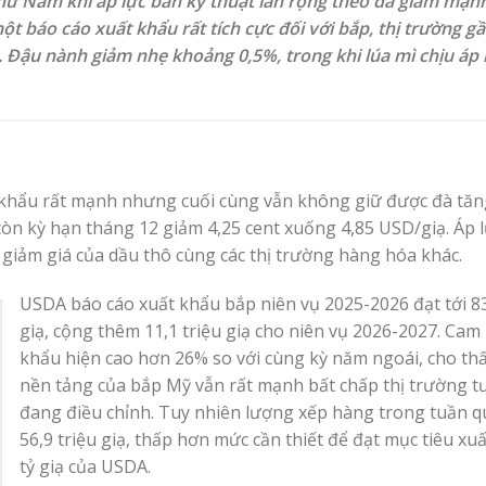
thứ Năm khi áp lực bán kỹ thuật lan rộng theo đà giảm mạn
 báo cáo xuất khẩu rất tích cực đối với bắp, thị trường g
lại. Đậu nành giảm nhẹ khoảng 0,5%, trong khi lúa mì chịu á
t khẩu rất mạnh nhưng cuối cùng vẫn không giữ được đà tăn
còn kỳ hạn tháng 12 giảm 4,25 cent xuống 4,85 USD/giạ. Áp 
giảm giá của dầu thô cùng các thị trường hàng hóa khác.
USDA báo cáo xuất khẩu bắp niên vụ 2025-2026 đạt tới 83
giạ, cộng thêm 11,1 triệu giạ cho niên vụ 2026-2027. Cam 
khẩu hiện cao hơn 26% so với cùng kỳ năm ngoái, cho th
nền tảng của bắp Mỹ vẫn rất mạnh bất chấp thị trường t
đang điều chỉnh. Tuy nhiên lượng xếp hàng trong tuần qu
56,9 triệu giạ, thấp hơn mức cần thiết để đạt mục tiêu xu
tỷ giạ của USDA.