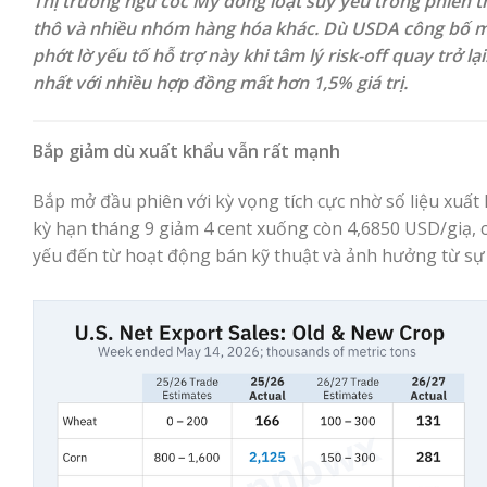
Thị trường ngũ cốc Mỹ đồng loạt suy yếu trong phiên 
thô và nhiều nhóm hàng hóa khác. Dù USDA công bố một
phớt lờ yếu tố hỗ trợ này khi tâm lý risk-off quay trở 
nhất với nhiều hợp đồng mất hơn 1,5% giá trị.
Bắp giảm dù xuất khẩu vẫn rất mạnh
Bắp mở đầu phiên với kỳ vọng tích cực nhờ số liệu xuấ
kỳ hạn tháng 9 giảm 4 cent xuống còn 4,6850 USD/giạ, 
yếu đến từ hoạt động bán kỹ thuật và ảnh hưởng từ sự 