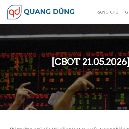
Skip
to
TRANG CHỦ
G
content
[CBOT 21.05.2026]