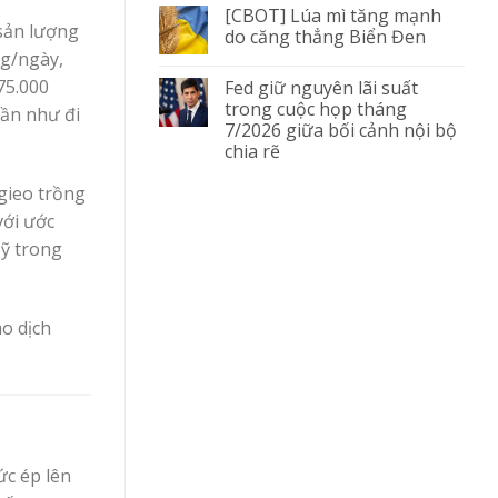
[CBOT] Lúa mì tăng mạnh
 sản lượng
do căng thẳng Biển Đen
ng/ngày,
75.000
Fed giữ nguyên lãi suất
trong cuộc họp tháng
gần như đi
7/2026 giữa bối cảnh nội bộ
chia rẽ
gieo trồng
với ước
Mỹ trong
ao dịch
ức ép lên