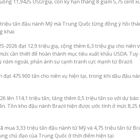
 xuống 11,9425 USD/giạ, còn kỳ hạn tháng 8 giảm 5,75 cent 
 triệu tấn đậu nành Mỹ mà Trung Quốc từng đồng ý hồi thán
g khai.
2026 đạt 12,9 triệu giạ, cộng thêm 6,3 triệu giạ cho niên v
 mức cần thiết để hoàn thành mục tiêu xuất khẩu USDA. Tuy
ỳ năm ngoái, phản ánh sự cạnh tranh cực mạnh từ Brazil.
ạt 475.900 tấn cho niên vụ hiện tại, trong khi dầu đậu nàn
lên 114,1 triệu tấn, tăng thêm 0,5 triệu tấn so với dự báo 
tấn. Tồn kho đậu nành Brazil hiện được ước tính ở mức 8,25 
mua 3,33 triệu tấn đậu nành từ Mỹ và 4,75 triệu tấn từ Bra
cung chủ đạo của Trung Quốc ở thời điểm hiện tại.