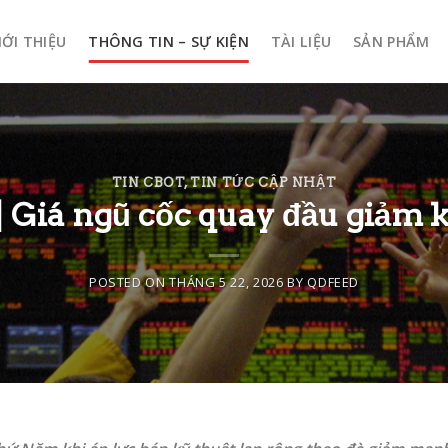
IỚI THIỆU
THÔNG TIN – SỰ KIỆN
TÀI LIỆU
SẢN PHẨM
TIN CBOT
,
TIN TỨC CẬP NHẬT
 Giá ngũ cốc quay đầu giảm k
POSTED ON
THÁNG 5 22, 2026
BY
QDFEED