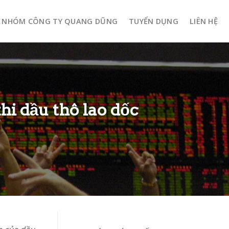
NHÓM CÔNG TY QUANG DŨNG
TUYỂN DỤNG
LIÊN HỆ
hi dầu thô lao dốc