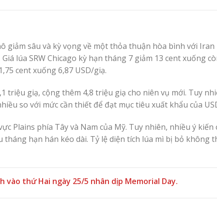
hô giảm sâu và kỳ vọng về một thỏa thuận hòa bình với Iran
 Giá lúa SRW Chicago kỳ hạn tháng 7 giảm 13 cent xuống cò
,75 cent xuống 6,87 USD/giạ.
 triệu giạ, cộng thêm 4,8 triệu giạ cho niên vụ mới. Tuy nh
nhiều so với mức cần thiết để đạt mục tiêu xuất khẩu của US
vực Plains phía Tây và Nam của Mỹ. Tuy nhiên, nhiều ý kiến
u tháng hạn hán kéo dài. Tỷ lệ diện tích lúa mì bị bỏ không 
ch vào thứ Hai ngày 25/5 nhân dịp Memorial Day.