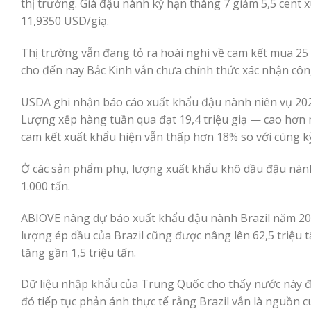
thị trường. Giá đậu nành kỳ hạn tháng 7 giảm 5,5 cent
11,9350 USD/giạ.
Thị trường vẫn đang tỏ ra hoài nghi về cam kết mua 25
cho đến nay Bắc Kinh vẫn chưa chính thức xác nhận côn
USDA ghi nhận báo cáo xuất khẩu đậu nành niên vụ 2025-
Lượng xếp hàng tuần qua đạt 19,4 triệu giạ — cao hơn
cam kết xuất khẩu hiện vẫn thấp hơn 18% so với cùng k
Ở các sản phẩm phụ, lượng xuất khẩu khô dầu đậu nành đ
1.000 tấn.
ABIOVE nâng dự báo xuất khẩu đậu nành Brazil năm 2026 
lượng ép dầu của Brazil cũng được nâng lên 62,5 triệu 
tăng gần 1,5 triệu tấn.
Dữ liệu nhập khẩu của Trung Quốc cho thấy nước này đã 
đó tiếp tục phản ánh thực tế rằng Brazil vẫn là nguồn 