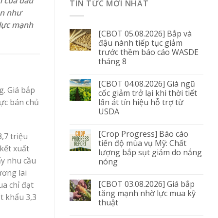
h của dầu
TIN TỨC MỚI NHẤT
ần như
p lực mạnh
[CBOT 05.08.2026] Bắp và
đậu nành tiếp tục giảm
trước thềm báo cáo WASDE
tháng 8
[CBOT 04.08.2026] Giá ngũ
g. Giá bắp
cốc giảm trở lại khi thời tiết
lấn át tín hiệu hỗ trợ từ
lực bán chủ
USDA
[Crop Progress] Báo cáo
,7 triệu
tiến độ mùa vụ Mỹ: Chất
kết xuất
lượng bắp sụt giảm do nắng
ấy nhu cầu
nóng
ương lai
[CBOT 03.08.2026] Giá bắp
a chỉ đạt
tăng mạnh nhờ lực mua kỹ
ất khẩu 3,3
thuật