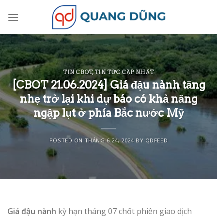
Skip
to
content
TIN CBOT
,
TIN TỨC CẬP NHẬT
[CBOT 21.06.2024] Giá đậu nành tăng
nhẹ trở lại khi dự báo có khả năng
ngập lụt ở phía Bắc nước Mỹ
POSTED ON
THÁNG 6 24, 2024
BY
QDFEED
Giá đậu nành
kỳ hạn tháng 07 chốt phiên giao dịch