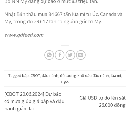
Bộ NN Mỹ đang dự báo ở mức 83 triệu tấn.
Nhật Bản thầu mua 84.667 tấn lúa mì từ Úc, Canada và
Mỹ, trong đó 29.617 tấn có nguồn gốc từ Mỹ.
www.qdfeed.com
Tagged
bắp
,
CBOT
,
đậu nành
,
đỗ tương
,
khô dầu đậu nành
,
lúa mì
,
ngô
.
[CBOT 20.06.2024] Dự báo
Giá USD tự do lên sát
có mưa giúp giá bắp và đậu
26.000 đồng
nành giảm lại