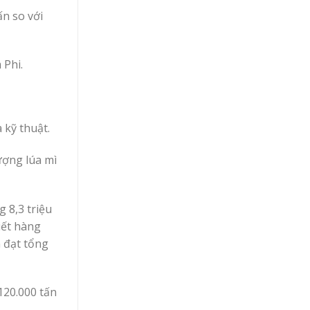
ấn so với
 Phi.
 kỹ thuật.
ượng lúa mì
 8,3 triệu
iết hàng
 đạt tổng
120.000 tấn