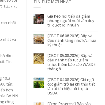
ent so với
TIN TỨC MỚI NHẤT
c 1.237,75
Giá heo hơi tiếp đà giảm
nhưng người nuôi vẫn duy
 cao nhất
trì được lợi nhuận
[CBOT 06.08.2026] Bắp và
o nhất và
đậu nành tăng nhờ lực mua
kỹ thuật
[CBOT 05.08.2026] Bắp và
khô dầu
đậu nành tiếp tục giảm
ái. Tin
trước thềm báo cáo WASDE
tháng 8
g 10,3
[CBOT 04.08.2026] Giá ngũ
cốc giảm trở lại khi thời tiết
500 tấn)
lấn át tín hiệu hỗ trợ từ
thấp hơn
USDA
ạ của Bộ NN
ổng cộng
[Crop Progress] Báo cáo