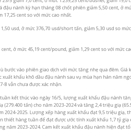
23/5 giảm 7,0 cent, ở mức 1.239,25 cent/bushel, giảm 19,0 c
iá đậu nành kỳ hạn tháng 08 chốt phiên giảm 5,50 cent, ở mứ
m 17,25 cent so với mức cao nhất.
1,50 usd, ở mức 376,70 usd/short tấn, giảm 5,30 usd so mức
 cent, ở mức 45,19 cent/pound, giảm 1,29 cent so với mức ca
ù bước vào phiên giao dịch với mức tăng nhẹ qua đêm. Giá 
ước xuất khẩu khô dầu đậu nành sau vụ mùa hạn hán năm ngo
7-8 vẫn chưa được xác nhận.
tuần kết thúc vào ngày 16/5, lượng xuất khẩu đậu nành tăn
iạ (279.400 tấn) cho năm 2023-2024 và tăng 2,4 triệu giạ (65.
m 2024-2025. Lượng xếp hàng xuất khẩu đạt 9,5 triệu giạ, 
n thiết hàng tuần để đạt được ước tính xuất khẩu 1,7 tỷ gi
ng năm 2023-2024. Cam kết xuất khẩu đậu nành hiện đạt t