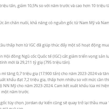
triệu tấn, giảm 10,5% so với năm trước và cao hơn 10 triệu t
ức ăn chăn nuôi, khả năng có nguồn gốc từ Nam Mỹ và Nam
 cầu thấp hơn từ IGC đã giúp thúc đẩy một số hoạt động mua
n Hội đồng Ngũ cốc Quốc tế (IGC) cắt giảm triển vọng sản l
ính mới là 29,211 tỷ giạ (795 triệu tấn).
mì tăng 0,7 triệu giạ (17.900 tấn) cho năm 2023-2024 và tăng
ất khẩu đạt 7,2 triệu giạ, thấp hơn nhiều so với mức cần th
 Bộ NN Mỹ cho năm 2023-2024. Cam kết xuất khẩu lúa mì hiện
i một năm trước.
ốc tùy chọn. Jordan dự kiến cũng sẽ quay trở lại thầu mua 
o giá quá cao.