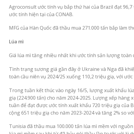
Agroconsult ước tính vụ bắp thứ hai của Brazil đạt 96,7 
ước tính hiện tại của CONAB.
MFG của Hàn Quốc đã thầu mua 271.000 tấn bắp làm th
Lúa mì
Giá lúa mì tăng nhiều nhất khi ước tính sản lượng toàn
Tình trạng sương giá gần đây ở Ukraine và Nga đã khiế
toàn cầu niên vụ 2024/25 xuống 110,2 triệu giạ, với ước t
Trong tuần kết thúc vào ngày 16/5, lượng xuất khẩu lúa 
giạ (224.900 tấn) cho năm 2024-2025. Lượng xếp hàng xu
tuần để đạt được ước tính xuất khẩu 720 triệu giạ của
cộng 651 triệu giạ cho năm 2023-2024 và tăng 2% so vớ
Tunisia đã thầu mua 100.000 tấn lúa mì mềm với nguồn g
lúa mì mềm sau khi từ đã hủy gói thầu lần trước với lý d