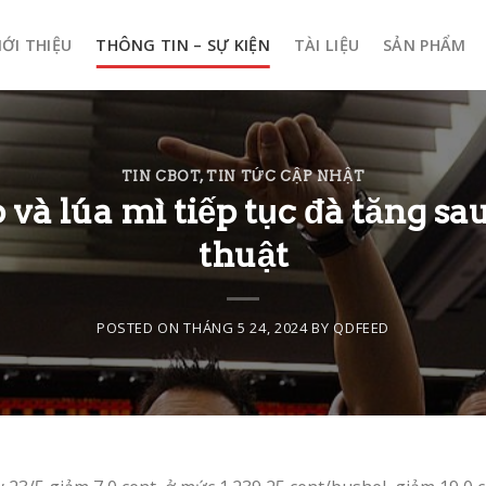
IỚI THIỆU
THÔNG TIN – SỰ KIỆN
TÀI LIỆU
SẢN PHẨM
TIN CBOT
,
TIN TỨC CẬP NHẬT
 và lúa mì tiếp tục đà tăng s
thuật
POSTED ON
THÁNG 5 24, 2024
BY
QDFEED