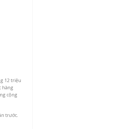
g 12 triệu
ết hàng
ổng cộng
ần trước.