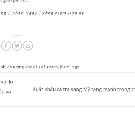
áng 5 nhân Ngày Tưởng niệm Hoa Kỳ.
ành
,
đỗ tương
,
khô dầu đậu nành
,
lúa mì
,
ngô
.
với lo
Xuất khẩu cá tra sang Mỹ tăng mạnh trong 
ắp và