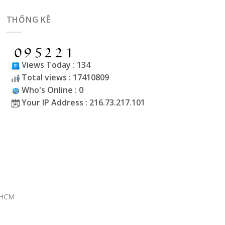
THỐNG KÊ
Views Today : 134
Total views : 17410809
Who's Online : 0
Your IP Address : 216.73.217.101
P.HCM