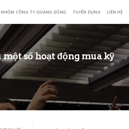
NHÓM CÔNG TY QUANG DŨNG
TUYỂN DỤNG
LIÊN HỆ
au một số hoạt động mua kỹ