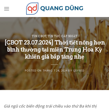
Skip
to
content
TIN CBOT
,
TIN TỨC CẬP NHẬT
[CBOT 23.07.2024] Thời tiết nóng hơn
bình thường tại miền Trung Hoa Kỳ
khiến giá bắp tăng nhẹ
POSTED ON
THÁNG 7 24, 2024
BY
QDFEED
Giá ngũ cốc biến động trái chiều vào thứ Ba khi thị