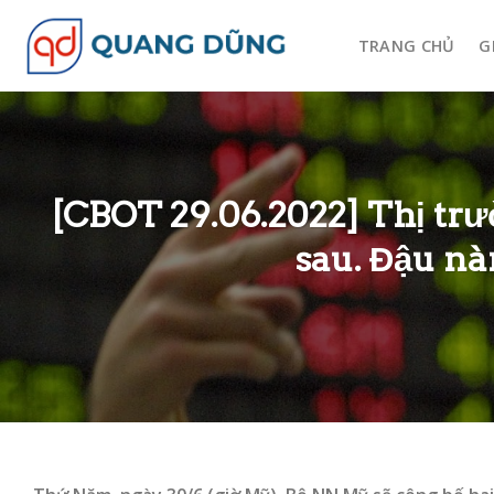
Skip
to
TRANG CHỦ
G
content
[CBOT 29.06.2022] Thị tr
sau. Đậu nà