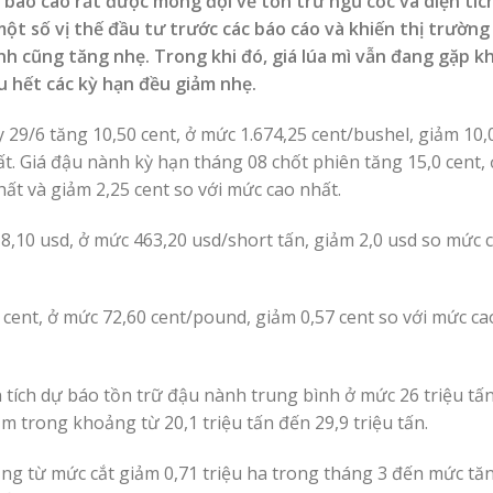
 báo cáo rất được mong đợi về tồn trữ ngũ cốc và diện tíc
 một số vị thế đầu tư trước các báo cáo và khiến thị trườn
ành cũng tăng nhẹ. Trong khi đó, giá lúa mì vẫn đang gặp k
ầu hết các kỳ hạn đều giảm nhẹ.
 29/6 tăng 10,50 cent, ở mức 1.674,25 cent/bushel, giảm 10,
ất. Giá đậu nành kỳ hạn tháng 08 chốt phiên tăng 15,0 cent,
hất và giảm 2,25 cent so với mức cao nhất.
8,10 usd, ở mức 463,20 usd/short tấn, giảm 2,0 usd so mức 
cent, ở mức 72,60 cent/pound, giảm 0,57 cent so với mức ca
tích dự báo tồn trữ đậu nành trung bình ở mức 26 triệu tấ
m trong khoảng từ 20,1 triệu tấn đến 29,9 triệu tấn.
ng từ mức cắt giảm 0,71 triệu ha trong tháng 3 đến mức tă