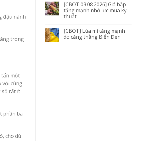
[CBOT 03.08.2026] Giá bắp
tăng mạnh nhờ lực mua kỹ
thuật
ng đậu nành
[CBOT] Lúa mì tăng mạnh
do căng thẳng Biển Đen
hàng trong
u tấn một
o với cùng
số rất ít
ột phần ba
đó, cho dù