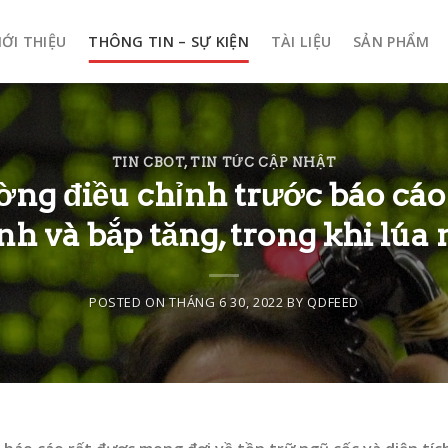
IỚI THIỆU
THÔNG TIN – SỰ KIỆN
TÀI LIỆU
SẢN PHẨM
TIN CBOT
,
TIN TỨC CẬP NHẬT
ường điều chỉnh trước báo cá
nh và bắp tăng, trong khi lúa
POSTED ON
THÁNG 6 30, 2022
BY
QDFEED