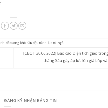
g
ành
,
đỗ tương
,
khô dầu đậu nành
,
lúa mì
,
ngô
.
[CBOT 30.06.2022] Báo cáo Diện tích gieo trồng
tháng Sáu gây áp lực lên giá bắp và
ĐĂNG KÝ NHẬN BẢNG TIN