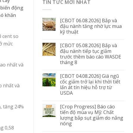
h cây
TIN TỨC MỚI NHẤT
g biến động
hó khăn
[CBOT 06.08.2026] Bắp và
đậu nành tăng nhờ lực mua
kỹ thuật
0 cent so
 ở mức
[CBOT 05.08.2026] Bắp và
đậu nành tiếp tục giảm
trước thềm báo cáo WASDE
tháng 8
cao nhất và
[CBOT 04.08.2026] Giá ngũ
cốc giảm trở lại khi thời tiết
o nhất và
lấn át tín hiệu hỗ trợ từ
USDA
[Crop Progress] Báo cáo
n, tăng 24%
tiến độ mùa vụ Mỹ: Chất
lượng bắp sụt giảm do nắng
nóng
ng 0,58