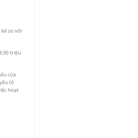
 kể so với
,90 triệu
hẩu của
yếu tố
iệc hoạt