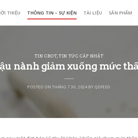
IỚI THIỆU
THÔNG TIN – SỰ KIỆN
TÀI LIỆU
SẢN PHẨM
TIN CBOT
,
TIN TỨC CẬP NHẬT
đậu nành giảm xuống mức th
POSTED ON
THÁNG 7 30, 2024
BY
QDFEED