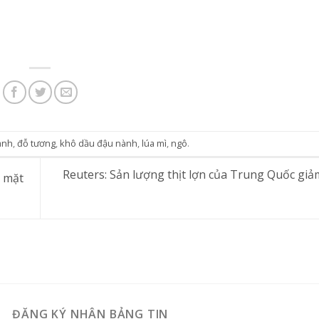
ành
,
đỗ tương
,
khô dầu đậu nành
,
lúa mì
,
ngô
.
Reuters: Sản lượng thịt lợn của Trung Quốc giảm
c mặt
ĐĂNG KÝ NHẬN BẢNG TIN