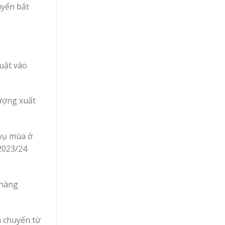
uyển bắt
uật vào
lượng xuất
 vụ mùa ở
 2023/24
 hàng
n chuyển từ