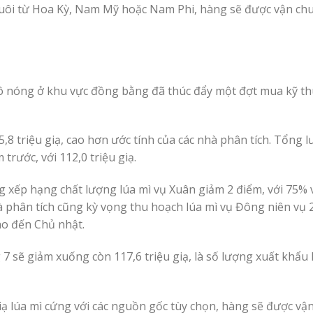
 nuôi từ Hoa Kỳ, Nam Mỹ hoặc Nam Phi, hàng sẽ được vận ch
khô nóng ở khu vực đồng bằng đã thúc đẩy một đợt mua kỹ th
5,8 triệu giạ, cao hơn ước tính của các nhà phân tích. Tổng 
rước, với 112,0 triệu giạ.
ng xếp hạng chất lượng lúa mì vụ Xuân giảm 2 điểm, với 75%
hà phân tích cũng kỳ vọng thu hoạch lúa mì vụ Đông niên vụ
ho đến Chủ nhật.
7 sẽ giảm xuống còn 117,6 triệu giạ, là số lượng xuất khẩu
giạ lúa mì cứng với các nguồn gốc tùy chọn, hàng sẽ được vậ