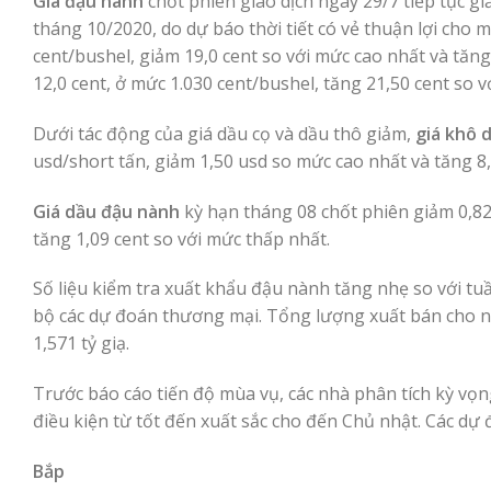
Giá đậu nành
chốt phiên giao dịch ngày 29/7 tiếp tục g
tháng 10/2020, do dự báo thời tiết có vẻ thuận lợi cho 
cent/bushel, giảm 19,0 cent so với mức cao nhất và tăng
12,0 cent, ở mức 1.030 cent/bushel, tăng 21,50 cent so 
Dưới tác động của giá dầu cọ và dầu thô giảm,
giá khô 
usd/short tấn, giảm 1,50 usd so mức cao nhất và tăng 8
Giá dầu đậu nành
kỳ hạn tháng 08 chốt phiên giảm 0,82
tăng 1,09 cent so với mức thấp nhất.
Số liệu kiểm tra xuất khẩu đậu nành tăng nhẹ so với tuầ
bộ các dự đoán thương mại. Tổng lượng xuất bán cho nă
1,571 tỷ giạ.
Trước báo cáo tiến độ mùa vụ, các nhà phân tích kỳ vọ
điều kiện từ tốt đến xuất sắc cho đến Chủ nhật. Các d
Bắp