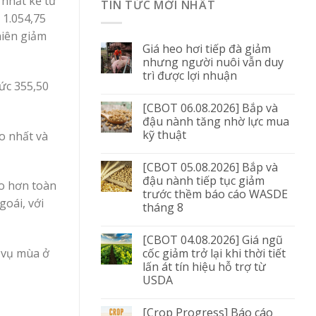
 nhất kể từ
TIN TỨC MỚI NHẤT
 1.054,75
hiên giảm
Giá heo hơi tiếp đà giảm
nhưng người nuôi vẫn duy
trì được lợi nhuận
ức 355,50
[CBOT 06.08.2026] Bắp và
đậu nành tăng nhờ lực mua
kỹ thuật
o nhất và
[CBOT 05.08.2026] Bắp và
đậu nành tiếp tục giảm
ao hơn toàn
trước thềm báo cáo WASDE
oái, với
tháng 8
[CBOT 04.08.2026] Giá ngũ
cốc giảm trở lại khi thời tiết
 vụ mùa ở
lấn át tín hiệu hỗ trợ từ
USDA
[Crop Progress] Báo cáo