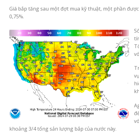
Giá bắp tăng sau một đợt mua kỹ thuật, một phần được 
0,75%.
Số
tí
Tổ
vớ
Tr
vụ
hi
k
Ag
đế
vớ
khoảng 3/4 tổng sản lượng bắp của nước này.