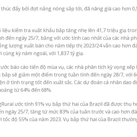
thúc đẩy bởi đợt nắng nóng sắp tới, đã nâng giá cao hơn 0
 liệu kiểm tra xuất khẩu bắp tăng nhẹ lên 41,7 triệu giạ tro
nh đến ngày 25/7, bằng với ước tính cao nhất của các nhà phâ
ng lượng xuất bán cho năm tiếp thị 2023/24 vẫn cao hơn đ
i cùng kỳ năm ngoái, với 1,837 tỷ giạ.
ước báo cáo tiến độ mùa vụ, các nhà phân tích kỳ vọng xế
 bắp sẽ giảm một điểm trong tuần tính đến ngày 28/7, với
ện ở tình trạng tốt đến xuất sắc. Các dự đoán cá nhân dao 
hoảng từ 64% đến 68%.
Rural ước tính 91% vụ bắp thứ hai của Brazil đã được thu h
n ngày 25/7, tăng từ mức 83% của tuần trước và cao hơn đ
i tốc độ 55% của năm 2023. Vụ bắp thứ hai của Brazil thườ