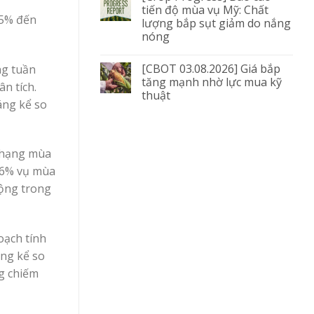
tiến độ mùa vụ Mỹ: Chất
,5% đến
lượng bắp sụt giảm do nắng
nóng
[CBOT 03.08.2026] Giá bắp
ng tuần
tăng mạnh nhờ lực mua kỹ
n tích.
thuật
áng kể so
p hạng mùa
 66% vụ mùa
động trong
oạch tính
áng kể so
ng chiếm