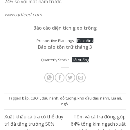
24% so với một năm trước.
www.qdfeed.com
Báo cáo diện tích gieo trồng
Prospective Plantings
Tải xuống
Báo cáo tồn trữ tháng 3
Quarterly Stocks
Tải xuống
Tagged
bắp
,
CBOT
,
đậu nành
,
đỗ tương
,
khô dầu đậu nành
,
lúa mì
,
ngô
.
Xuất khẩu cá tra có thể duy
Tôm và cá tra đóng góp
trì đà tăng trưởng 50%
64% tổng kim ngạch xuất