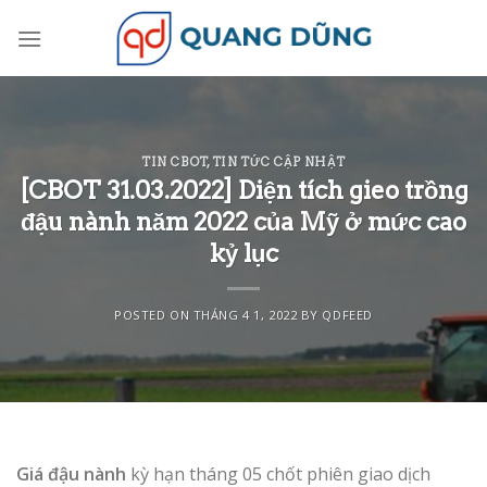
Skip
to
content
TIN CBOT
,
TIN TỨC CẬP NHẬT
[CBOT 31.03.2022] Diện tích gieo trồng
đậu nành năm 2022 của Mỹ ở mức cao
kỷ lục
POSTED ON
THÁNG 4 1, 2022
BY
QDFEED
Giá đậu nành
kỳ hạn tháng 05 chốt phiên giao dịch