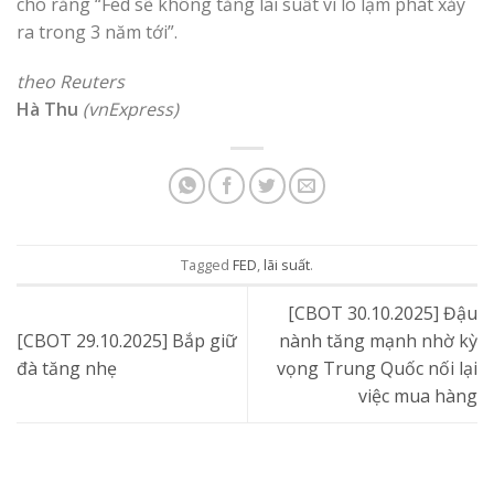
cho rằng “Fed sẽ không tăng lãi suất vì lo lạm phát xảy
ra trong 3 năm tới”.
theo Reuters
Hà Thu
(vnExpress)
Tagged
FED
,
lãi suất
.
[CBOT 30.10.2025] Đậu
[CBOT 29.10.2025] Bắp giữ
nành tăng mạnh nhờ kỳ
đà tăng nhẹ
vọng Trung Quốc nối lại
việc mua hàng