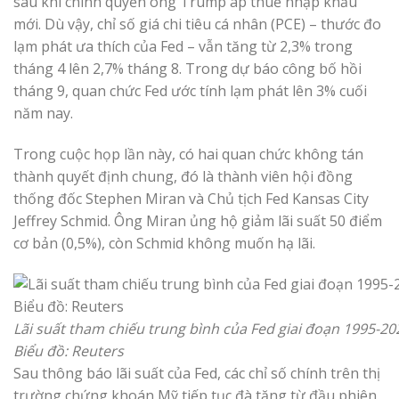
sau khi chính quyền ông Trump áp thuế nhập khẩu
mới. Dù vậy, chỉ số giá chi tiêu cá nhân (PCE) – thước đo
lạm phát ưa thích của Fed – vẫn tăng từ 2,3% trong
tháng 4 lên 2,7% tháng 8. Trong dự báo công bố hồi
tháng 9, quan chức Fed ước tính lạm phát lên 3% cuối
năm nay.
Trong cuộc họp lần này, có hai quan chức không tán
thành quyết định chung, đó là thành viên hội đồng
thống đốc Stephen Miran và Chủ tịch Fed Kansas City
Jeffrey Schmid. Ông Miran ủng hộ giảm lãi suất 50 điểm
cơ bản (0,5%), còn Schmid không muốn hạ lãi.
Lãi suất tham chiếu trung bình của Fed giai đoạn 1995-20
Biểu đồ: Reuters
Sau thông báo lãi suất của Fed, các chỉ số chính trên thị
trường chứng khoán Mỹ tiếp tục đà tăng từ đầu phiên.