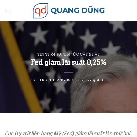
Skip
to
content
TIN THỜI SỰ
,
TIN TỨC CẬP NHẬT
Fed giảm lãi suất 0,25%
POSTED ON
THÁNG 10 30, 2025
BY
QDFEED
Cục Dự trữ liên bang Mỹ (Fed) giảm lãi suất lần thứ hai