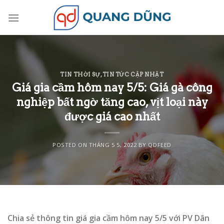
Skip
to
content
TIN THỜI SỰ
,
TIN TỨC CẬP NHẬT
Giá gia cầm hôm nay 5/5: Giá gà công
nghiệp bất ngờ tăng cao, vịt loại này
được giá cao nhất
POSTED ON
THÁNG 5 5, 2022
BY
QDFEED
Chia sẻ thông tin giá gia cầm hôm nay 5/5 với PV Dân