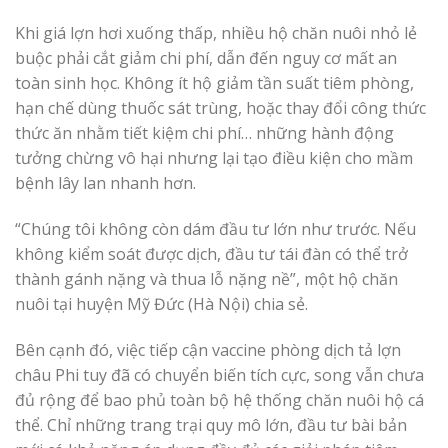
Khi giá lợn hơi xuống thấp, nhiều hộ chăn nuôi nhỏ lẻ
buộc phải cắt giảm chi phí, dẫn đến nguy cơ mất an
toàn sinh học. Không ít hộ giảm tần suất tiêm phòng,
hạn chế dùng thuốc sát trùng, hoặc thay đổi công thức
thức ăn nhằm tiết kiệm chi phí… những hành động
tưởng chừng vô hại nhưng lại tạo điều kiện cho mầm
bệnh lây lan nhanh hơn.
“Chúng tôi không còn dám đầu tư lớn như trước. Nếu
không kiểm soát được dịch, đầu tư tái đàn có thể trở
thành gánh nặng và thua lỗ nặng nề”, một hộ chăn
nuôi tại huyện Mỹ Đức (Hà Nội) chia sẻ.
Bên cạnh đó, việc tiếp cận vaccine phòng dịch tả lợn
châu Phi tuy đã có chuyển biến tích cực, song vẫn chưa
đủ rộng để bao phủ toàn bộ hệ thống chăn nuôi hộ cá
thể. Chỉ những trang trại quy mô lớn, đầu tư bài bản