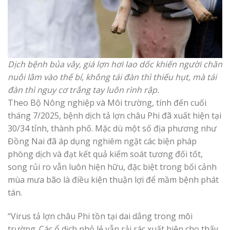
Dịch bệnh bủa vây, giá lợn hơi lao dốc khiến người chăn
nuôi lâm vào thế bí, không tái đàn thì thiếu hụt, mà tái
đàn thì nguy cơ trắng tay luôn rình rập.
Theo Bộ Nông nghiệp và Môi trường, tính đến cuối
tháng 7/2025, bệnh dịch tả lợn châu Phi đã xuất hiện tại
30/34 tỉnh, thành phố. Mặc dù một số địa phương như
Đồng Nai đã áp dụng nghiêm ngặt các biện pháp
phòng dịch và đạt kết quả kiểm soát tương đối tốt,
song rủi ro vẫn luôn hiện hữu, đặc biệt trong bối cảnh
mùa mưa bão là điều kiện thuận lợi để mầm bệnh phát
tán.
“Virus tả lợn châu Phi tồn tại dai dẳng trong môi
trường. Các ổ dịch nhỏ lẻ vẫn rải rác xuất hiện cho thấy