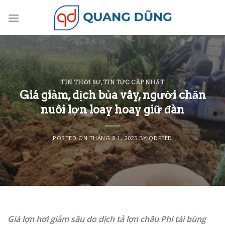
Skip
to
content
TIN THỜI SỰ
,
TIN TỨC CẬP NHẬT
Giá giảm, dịch bủa vây, người chăn
nuôi lợn loay hoay giữ đàn
POSTED ON
THÁNG 8 1, 2025
BY
QDFEED
Giá lợn hơi giảm sâu do dịch tả lợn châu Phi tái bùng