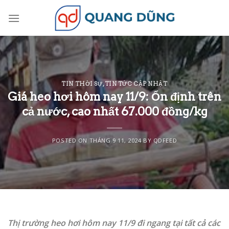
Skip
to
content
TIN THỜI SỰ
,
TIN TỨC CẬP NHẬT
Giá heo hơi hôm nay 11/9: Ổn định trên
cả nước, cao nhất 67.000 đồng/kg
POSTED ON
THÁNG 9 11, 2024
BY
QDFEED
Thị trường heo hơi hôm nay 11/9 đi ngang tại tất cả các