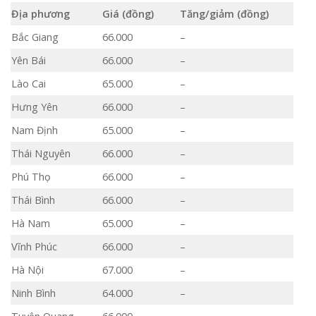
Địa phương
Giá (đồng)
Tăng/giảm (đồng)
Bắc Giang
66.000
–
Yên Bái
66.000
–
Lào Cai
65.000
–
Hưng Yên
66.000
–
Nam Định
65.000
–
Thái Nguyên
66.000
–
Phú Thọ
66.000
–
Thái Bình
66.000
–
Hà Nam
65.000
–
Vĩnh Phúc
66.000
–
Hà Nội
67.000
–
Ninh Bình
64.000
–