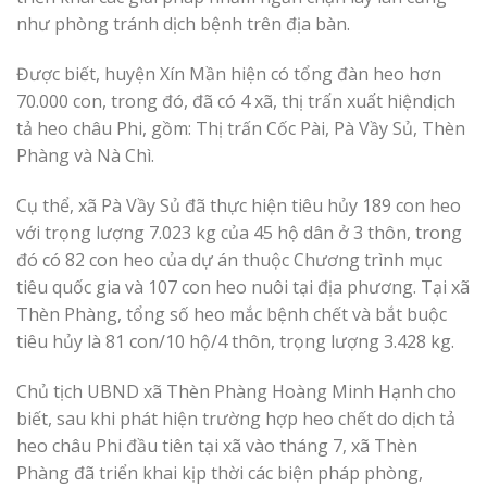
như phòng tránh dịch bệnh trên địa bàn.
Được biết, huyện Xín Mần hiện có tổng đàn heo hơn
70.000 con, trong đó, đã có 4 xã, thị trấn xuất hiệndịch
tả heo châu Phi, gồm: Thị trấn Cốc Pài, Pà Vầy Sủ, Thèn
Phàng và Nà Chì.
Cụ thể, xã Pà Vầy Sủ đã thực hiện tiêu hủy 189 con heo
với trọng lượng 7.023 kg của 45 hộ dân ở 3 thôn, trong
đó có 82 con heo của dự án thuộc Chương trình mục
tiêu quốc gia và 107 con heo nuôi tại địa phương. Tại xã
Thèn Phàng, tổng số heo mắc bệnh chết và bắt buộc
tiêu hủy là 81 con/10 hộ/4 thôn, trọng lượng 3.428 kg.
Chủ tịch UBND xã Thèn Phàng Hoàng Minh Hạnh cho
biết, sau khi phát hiện trường hợp heo chết do dịch tả
heo châu Phi đầu tiên tại xã vào tháng 7, xã Thèn
Phàng đã triển khai kịp thời các biện pháp phòng,