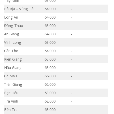
Tây Ninh
63.000
–
Bà Rịa – Vũng Tàu
64.000
–
Long An
64.000
–
Đồng Tháp
63.000
–
An Giang
64.000
–
Vĩnh Long
63.000
–
Cần Thơ
64.000
–
Kiên Giang
63.000
–
Hậu Giang
63.000
–
Cà Mau
65.000
–
Tiền Giang
62.000
–
Bạc Liêu
63.000
–
Trà Vinh
62.000
–
Bến Tre
63.000
–