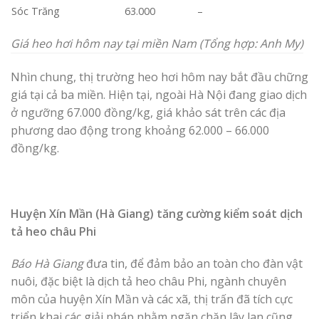
Sóc Trăng
63.000
–
Giá heo hơi hôm nay tại miền Nam (Tổng hợp: Anh My)
Nhìn chung, thị trường heo hơi hôm nay bắt đầu chững
giá tại cả ba miền. Hiện tại, ngoài Hà Nội đang giao dịch
ở ngưỡng 67.000 đồng/kg, giá khảo sát trên các địa
phương dao động trong khoảng 62.000 – 66.000
đồng/kg.
Huyện Xín Mần (Hà Giang) tăng cường kiểm soát dịch
tả heo châu Phi
Báo Hà Giang
đưa tin, để đảm bảo an toàn cho đàn vật
nuôi, đặc biệt là dịch tả heo châu Phi, ngành chuyên
môn của huyện Xín Mần và các xã, thị trấn đã tích cực
triển khai các giải pháp nhằm ngăn chặn lây lan cũng