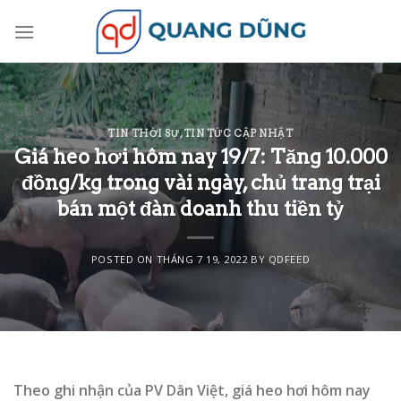
Skip
to
content
TIN THỜI SỰ
,
TIN TỨC CẬP NHẬT
Giá heo hơi hôm nay 19/7: Tăng 10.000
đồng/kg trong vài ngày, chủ trang trại
bán một đàn doanh thu tiền tỷ
POSTED ON
THÁNG 7 19, 2022
BY
QDFEED
Theo ghi nhận của PV Dân Việt, giá heo hơi hôm nay