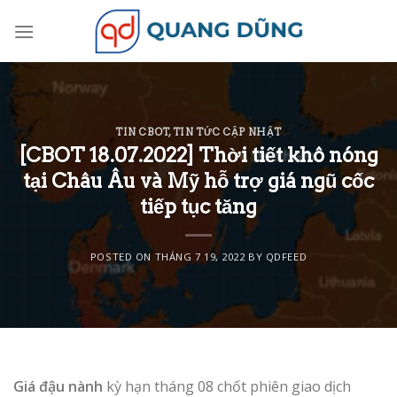
Skip
to
content
TIN CBOT
,
TIN TỨC CẬP NHẬT
[CBOT 18.07.2022] Thời tiết khô nóng
tại Châu Âu và Mỹ hỗ trợ giá ngũ cốc
tiếp tục tăng
POSTED ON
THÁNG 7 19, 2022
BY
QDFEED
Giá đậu nành
kỳ hạn tháng 08 chốt phiên giao dịch