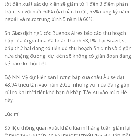
tốt đến xuất sắc dự kiến ​​sẽ giảm từ 1 đến 3 điểm phần
trăm, so với mức 64% của tuần trước; 65% cùng kỳ năm
ngoái; và mức trung bình 5 năm là 66%.
Sở Giao dịch ngũ cốc Buenos Aires báo cáo thu hoạch
bắp của Argentina đã hoàn thành 58,1%. Tại Brazil, vụ
bắp thứ hai đang có tiến độ thu hoạch ổn định và ở gần
nửa chặng đường, dự kiến ​​sẽ không có gián đoạn đáng
kể nào do thời tiết.
Bộ NN Mỹ dự kiến ​​sản lượng bắp của châu Âu sẽ đạt
43,94 triệu tấn vào năm 2022, nhưng vụ mùa đang gặp
rủi ro khi thời tiết khô hạn ở khắp Tây Âu vào mùa Hè
này.
Lúa mì
Số liệu thông quan xuất khẩu lúa mì hàng tuần giảm lại,
ở mức 185.000 tấn, so với mức tối thiểu 435.500 tấn mỗi