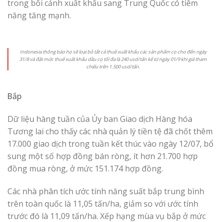
trong bối cảnh xuất khẩu sang Trung Quốc có tiềm
năng tăng mạnh.
Indonesia thông báo họ sẽ loại bỏ tất cả thuế xuất khẩu các sản phẩm cọ cho đến ngày
31/8 và đặt mức thuế xuất khẩu dầu cọ tối đa là 240 usd/tấn kể từ ngày 01/9 khi giá tham
chiếu trên 1.500 usd/tấn.
Bắp
Dữ liệu hàng tuần của Ủy ban Giao dịch Hàng hóa
Tương lai cho thấy các nhà quản lý tiền tệ đã chốt thêm
17.000 giao dịch trong tuần kết thúc vào ngày 12/07, bổ
sung một số hợp đồng bán ròng, ít hơn 21.700 hợp
đồng mua ròng, ở mức 151.174 hợp đồng.
Các nhà phân tích ước tính năng suất bắp trung bình
trên toàn quốc là 11,05 tấn/ha, giảm so với ước tính
trước đó là 11,09 tấn/ha. Xếp hạng mùa vụ bắp ở mức