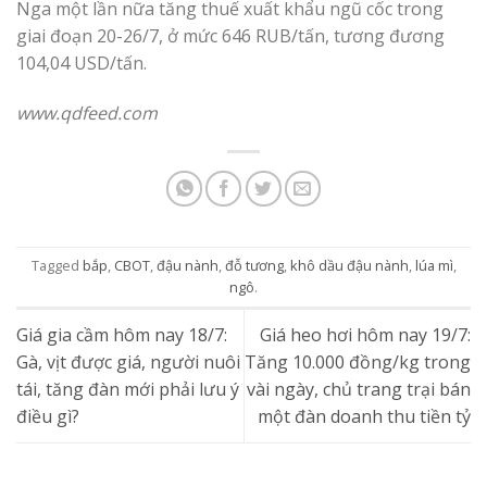
Nga một lần nữa tăng thuế xuất khẩu ngũ cốc trong
giai đoạn 20-26/7, ở mức 646 RUB/tấn, tương đương
104,04 USD/tấn.
www.qdfeed.com
Tagged
bắp
,
CBOT
,
đậu nành
,
đỗ tương
,
khô dầu đậu nành
,
lúa mì
,
ngô
.
Giá gia cầm hôm nay 18/7:
Giá heo hơi hôm nay 19/7:
Gà, vịt được giá, người nuôi
Tăng 10.000 đồng/kg trong
tái, tăng đàn mới phải lưu ý
vài ngày, chủ trang trại bán
điều gì?
một đàn doanh thu tiền tỷ