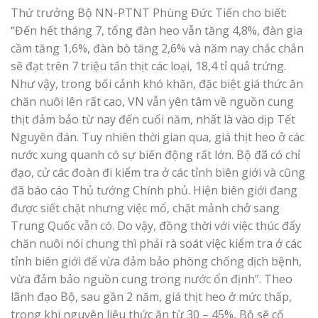
Thứ trưởng Bộ NN-PTNT Phùng Đức Tiến cho biết:
“Đến hết tháng 7, tổng đàn heo vẫn tăng 4,8%, đàn gia
cầm tăng 1,6%, đàn bò tăng 2,6% và năm nay chắc chắn
sẽ đạt trên 7 triệu tấn thịt các loại, 18,4 tỉ quả trứng.
Như vậy, trong bối cảnh khó khăn, đặc biệt giá thức ăn
chăn nuôi lên rất cao, VN vẫn yên tâm về nguồn cung
thịt đảm bảo từ nay đến cuối năm, nhất là vào dịp Tết
Nguyên đán. Tuy nhiên thời gian qua, giá thịt heo ở các
nước xung quanh có sự biến động rất lớn. Bộ đã có chỉ
đạo, cử các đoàn đi kiểm tra ở các tỉnh biên giới và cũng
đã báo cáo Thủ tướng Chính phủ. Hiện biên giới đang
được siết chặt nhưng việc mổ, chặt mảnh chở sang
Trung Quốc vẫn có. Do vậy, đồng thời với việc thúc đẩy
chăn nuôi nói chung thì phải rà soát việc kiểm tra ở các
tỉnh biên giới để vừa đảm bảo phòng chống dịch bệnh,
vừa đảm bảo nguồn cung trong nước ổn định”. Theo
lãnh đạo Bộ, sau gần 2 năm, giá thịt heo ở mức thấp,
trong khi nguyên liệu thức ăn từ 30 – 45%, Bộ sẽ cố