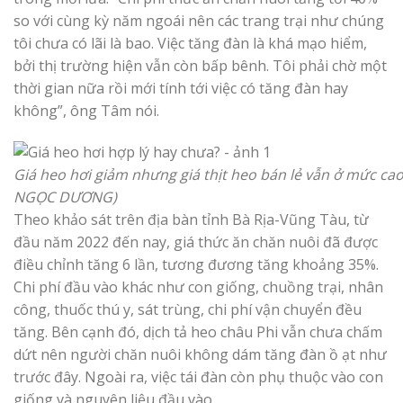
so với cùng kỳ năm ngoái nên các trang trại như chúng
tôi chưa có lãi là bao. Việc tăng đàn là khá mạo hiểm,
bởi thị trường hiện vẫn còn bấp bênh. Tôi phải chờ một
thời gian nữa rồi mới tính tới việc có tăng đàn hay
không”, ông Tâm nói.
Giá heo hơi giảm nhưng giá thịt heo bán lẻ vẫn ở mức cao
NGỌC DƯƠNG)
Theo khảo sát trên địa bàn tỉnh Bà Rịa-Vũng Tàu, từ
đầu năm 2022 đến nay, giá thức ăn chăn nuôi đã được
điều chỉnh tăng 6 lần, tương đương tăng khoảng 35%.
Chi phí đầu vào khác như con giống, chuồng trại, nhân
công, thuốc thú y, sát trùng, chi phí vận chuyển đều
tăng. Bên cạnh đó, dịch tả heo châu Phi vẫn chưa chấm
dứt nên người chăn nuôi không dám tăng đàn ồ ạt như
trước đây. Ngoài ra, việc tái đàn còn phụ thuộc vào con
giống và nguyên liệu đầu vào.