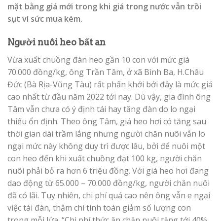
mặt bằng giá mới trong khi giá trong nước vẫn trồi
sụt vì sức mua kém.
Người nuôi heo bất an
Vừa xuất chuồng đàn heo gần 10 con với mức giá
70.000 đồng/kg, ông Trần Tâm, ở xã Bình Ba, H.Châu
Đức (Bà Rịa-Vũng Tàu) rất phấn khởi bởi đây là mức giá
cao nhất từ đầu năm 2022 tới nay. Dù vậy, gia đình ông
Tâm vẫn chưa có ý định tái hay tăng đàn do lo ngại
thiếu ổn định. Theo ông Tâm, giá heo hơi có tăng sau
thời gian dài trầm lắng nhưng người chăn nuôi vẫn lo
ngại mức này không duy trì được lâu, bởi để nuôi một
con heo đến khi xuất chuồng đạt 100 kg, người chăn
nuôi phải bỏ ra hơn 6 triệu đồng. Với giá heo hơi đang
dao động từ 65.000 – 70.000 đồng/kg, người chăn nuôi
đã có lãi. Tuy nhiên, chi phí quá cao nên ông vẫn e ngại
việc tái đàn, thậm chí tính toán giảm số lượng con
trong mỗi lứa. “Chi phí thức ăn chăn nuôi tăng tới 40%