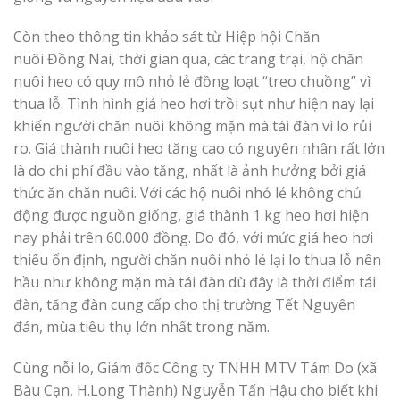
Còn theo thông tin khảo sát từ Hiệp hội Chăn
nuôi Đồng Nai, thời gian qua, các trang trại, hộ chăn
nuôi heo có quy mô nhỏ lẻ đồng loạt “treo chuồng” vì
thua lỗ. Tình hình giá heo hơi trồi sụt như hiện nay lại
khiến người chăn nuôi không mặn mà tái đàn vì lo rủi
ro. Giá thành nuôi heo tăng cao có nguyên nhân rất lớn
là do chi phí đầu vào tăng, nhất là ảnh hưởng bởi giá
thức ăn chăn nuôi. Với các hộ nuôi nhỏ lẻ không chủ
động được nguồn giống, giá thành 1 kg heo hơi hiện
nay phải trên 60.000 đồng. Do đó, với mức giá heo hơi
thiếu ổn định, người chăn nuôi nhỏ lẻ lại lo thua lỗ nên
hầu như không mặn mà tái đàn dù đây là thời điểm tái
đàn, tăng đàn cung cấp cho thị trường Tết Nguyên
đán, mùa tiêu thụ lớn nhất trong năm.
Cùng nỗi lo, Giám đốc Công ty TNHH MTV Tám Do (xã
Bàu Cạn, H.Long Thành) Nguyễn Tấn Hậu cho biết khi