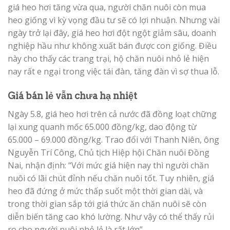
giá heo hơi tăng vừa qua, người chăn nuôi còn mua
heo giống vì kỳ vọng đầu tư sẽ có lợi nhuận. Nhưng vài
ngày trở lại đây, giá heo hơi đột ngột giảm sâu, doanh
nghiệp hầu như không xuất bán được con giống. Điều
này cho thấy các trang trại, hộ chăn nuôi nhỏ lẻ hiện
nay rất e ngại trong việc tái đàn, tăng đàn vì sợ thua lỗ.
Giá bán lẻ vẫn chưa hạ nhiệt
Ngày 5.8, giá heo hơi trên cả nước đã đồng loạt chững
lại xung quanh mốc 65.000 đồng/kg, dao động từ
65.000 – 69.000 đồng/kg. Trao đổi với Thanh Niên, ông
Nguyễn Trí Công, Chủ tịch Hiệp hội Chăn nuôi Đồng
Nai, nhận định: “Với mức giá hiện nay thì người chăn
nuôi có lãi chút đỉnh nếu chăn nuôi tốt. Tuy nhiên, giá
heo đã đứng ở mức thấp suốt một thời gian dài, và
trong thời gian sắp tới giá thức ăn chăn nuôi sẽ còn
diễn biến tăng cao khó lường. Như vậy có thể thấy rủi
ro cho người nuôi nhỏ lẻ là rất lớn”.