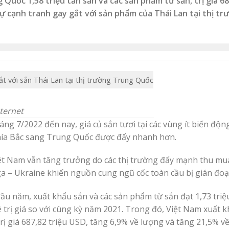
uốc 1,58 triệu tấn sắn và các sản phẩm từ sắn, trị giá 68
ự cạnh tranh gay gắt với sản phẩm của Thái Lan tại thị t
ternet
g 7/2022 đến nay, giá củ sắn tươi tại các vùng ít biến độn
phía Bắc sang Trung Quốc được đẩy nhanh hơn.
iệt Nam vẫn tăng trưởng do các thị trường đẩy mạnh thu mu
ga – Ukraine khiến nguồn cung ngũ cốc toàn cầu bị gián đoạ
u năm, xuất khẩu sắn và các sản phẩm từ sắn đạt 1,73 triệu 
ề trị giá so với cùng kỳ năm 2021. Trong đó, Việt Nam xuất 
ị giá 687,82 triệu USD, tăng 6,9% về lượng và tăng 21,5% về 