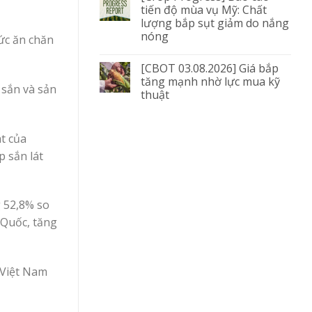
tiến độ mùa vụ Mỹ: Chất
lượng bắp sụt giảm do nắng
nóng
hức ăn chăn
[CBOT 03.08.2026] Giá bắp
tăng mạnh nhờ lực mua kỹ
 sắn và sản
thuật
t của
p sắn lát
g 52,8% so
 Quốc, tăng
 Việt Nam