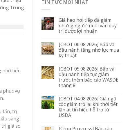
7,82 triệu
TIN TỨC MỚI NHẤT
rường Trung
Giá heo hơi tiếp đà giảm
nhưng người nuôi vẫn duy
trì được lợi nhuận
[CBOT 06.08.2026] Bắp và
đậu nành tăng nhờ lực mua
kỹ thuật
[CBOT 05.08.2026] Bắp và
g nhờ tiến
đậu nành tiếp tục giảm
trước thềm báo cáo WASDE
tháng 8
a phục vụ
n.
[CBOT 04.08.2026] Giá ngũ
cốc giảm trở lại khi thời tiết
lấn át tín hiệu hỗ trợ từ
tấn, trị
USDA
khẩu sang
trị giá so
[Crop Progress] Báo cáo