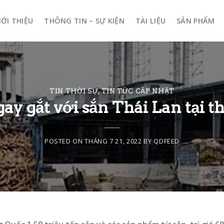
IỚI THIỆU
THÔNG TIN – SỰ KIỆN
TÀI LIỆU
SẢN PHẨM
TIN THỜI SỰ
,
TIN TỨC CẬP NHẬT
gay gắt với sắn Thái Lan tại 
POSTED ON
THÁNG 7 21, 2022
BY
QDFEED