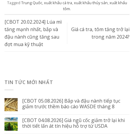
Tagged
Trung Quốc
,
xuất khẩu cá tra
,
xuất khẩu thủy sản
,
xuất khẩu
tôm
.
[CBOT 20.02.2024] Lúa mì
tăng mạnh nhất, bắp và
Giá cá tra, tôm tăng trở lại
đậu nành cũng tăng sau
trong năm 2024?
đợt mua kỹ thuật
TIN TỨC MỚI NHẤT
[CBOT 05.08.2026] Bắp và đậu nành tiếp tục
giảm trước thềm báo cáo WASDE tháng 8
[CBOT 04.08.2026] Giá ngũ cốc giảm trở lại khi
thời tiết lấn át tín hiệu hỗ trợ từ USDA