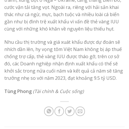
tranh, xung đột ở Nga – Ukraine, căng thẳng Biển Đỏ,
cước vận tải tăng vọt. Ngoài ra, riêng với hải sản khai
thác như cá ngừ, mực, bạch tuộc và nhiều loài cá biển
gần như bị đình trệ xuất khẩu vì vấn đề thẻ vàng IUU
cùng với những khó khăn về nguyên liệu thiếu hụt.
Nhu cầu thị trường và giá xuát khẩu được dự đoán sẽ
nhích dần lên, hy vọng tôm Việt Nam không bị áp thuế
chống trợ cấp, thẻ vàng IUU được tháo gỡ, trên cơ sở
đó, các Doanh nghiệp nhận định xuất khẩu có thể sẽ
khởi sắc trong nửa cuối năm và kết quả cả năm sẽ tăng
trưởng nhẹ so với năm 2023, đạt khoảng 9.5 tỷ USD.
Tùng Phong
(Tài chính & Cuộc sống)