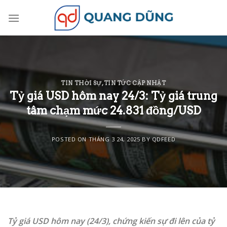
Skip
to
content
TIN THỜI SỰ
,
TIN TỨC CẬP NHẬT
Tỷ giá USD hôm nay 24/3: Tỷ giá trung
tâm chạm mức 24.831 đồng/USD
POSTED ON
THÁNG 3 24, 2025
BY
QDFEED
Tỷ giá USD hôm nay (24/3), chứng kiến sự đi lên của tỷ