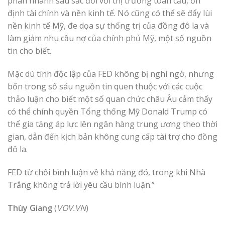
phân nhánh sâu sắc đối với thị trường toàn cầu, ổn
định tài chính và nền kinh tế. Nó cũng có thể sẽ đẩy lùi
nền kinh tế Mỹ, đe dọa sự thống trị của đồng đô la và
làm giảm nhu cầu nợ của chính phủ Mỹ, một số nguồn
tin cho biết.
Mặc dù tính độc lập của FED không bị nghi ngờ, nhưng
bốn trong số sáu nguồn tin quen thuộc với các cuộc
thảo luận cho biết một số quan chức châu Âu cảm thấy
có thể chính quyền Tổng thống Mỹ Donald Trump có
thể gia tăng áp lực lên ngân hàng trung ương theo thời
gian, dẫn đến kịch bản không cung cấp tài trợ cho đồng
đô la.
FED từ chối bình luận về khả năng đó, trong khi Nhà
Trắng không trả lời yêu cầu bình luận.”
Thùy Giang
(
VOV.VN
)