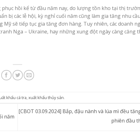
phục hồi kể từ đầu năm nay, do lượng tồn kho tại thị trườ
n bị các lễ hội, kỳ nghỉ cuối năm cũng làm gia tăng nhu cầ
ng Mỹ sẽ tiếp tục gia tăng đơn hàng. Tuy nhiên, các doanh n
 tranh Nga – Ukraine, hay những xung đột ngày càng căng 
uất khẩu cá tra
,
xuất khẩu thủy sản
.
[CBOT 03.09.2024] Bắp, đậu nành và lúa mì đều tă
ối năm
phiên đầu t