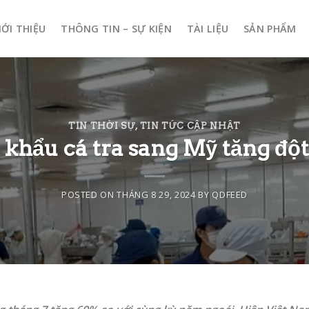
IỚI THIỆU
THÔNG TIN – SỰ KIỆN
TÀI LIỆU
SẢN PHẨM
TIN THỜI SỰ
,
TIN TỨC CẬP NHẬT
 khẩu cá tra sang Mỹ tăng đột
POSTED ON
THÁNG 8 29, 2024
BY
QDFEED