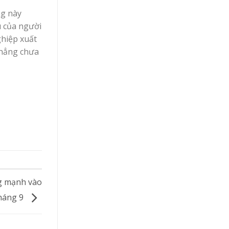
ng này
u của người
ghiệp xuất
thẳng chưa
ng mạnh vào
háng 9