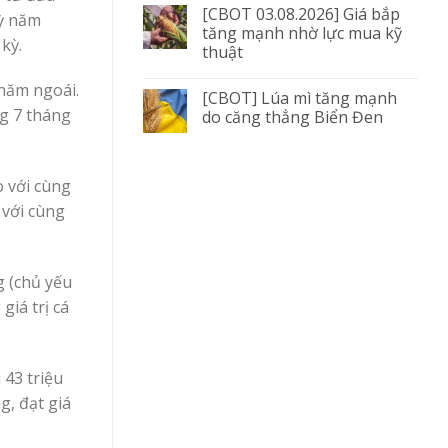
[CBOT 03.08.2026] Giá bắp
kỳ năm
tăng mạnh nhờ lực mua kỹ
kỳ.
thuật
 năm ngoái.
[CBOT] Lúa mì tăng mạnh
ng 7 tháng
do căng thẳng Biển Đen
o với cùng
 với cùng
g (chủ yếu
giá trị cá
 43 triệu
g, đạt giá