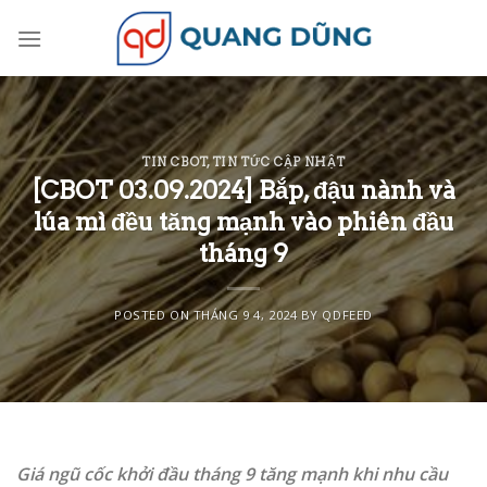
Skip
to
content
TIN CBOT
,
TIN TỨC CẬP NHẬT
[CBOT 03.09.2024] Bắp, đậu nành và
lúa mì đều tăng mạnh vào phiên đầu
tháng 9
POSTED ON
THÁNG 9 4, 2024
BY
QDFEED
Giá ngũ cốc khởi đầu tháng 9 tăng mạnh khi nhu cầu