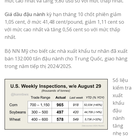
mức cao nhất và tăng 9,80 usd so với mức thấp nhất.
Giá dầu đậu nành
kỳ hạn tháng 10 chốt phiên giảm
1,05 cent, ở mức 41,48 cent/pound, giảm 1,11 cent so
với mức cao nhất và tăng 0,56 cent so với mức thấp
nhất.
Bộ NN Mỹ cho biết các nhà xuất khẩu tư nhân đã xuất
bán 132.000 tấn đậu nành cho Trung Quốc, giao hàng
trong năm tiếp thị 2024/2025.
Số liệu
kiểm tra
xuất
khẩu
đậu
nành
tăng
nhẹ so