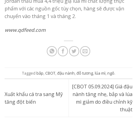
Jordan thầu mua 4,4 triệu giạ lúa mì chất lượng thực
phẩm với các nguồn gốc tùy chọn, hàng sẽ được vận
chuyển vào tháng 1 và tháng 2.
www.qdfeed.com
Tagged
bắp
,
CBOT
,
đậu nành
,
đỗ tương
,
lúa mì
,
ngô
.
[CBOT 05.09.2024] Giá đậu
Xuất khẩu cá tra sang Mỹ
nành tăng nhẹ, bắp và lúa
tăng đột biến
mì giảm do điều chỉnh kỹ
thuật