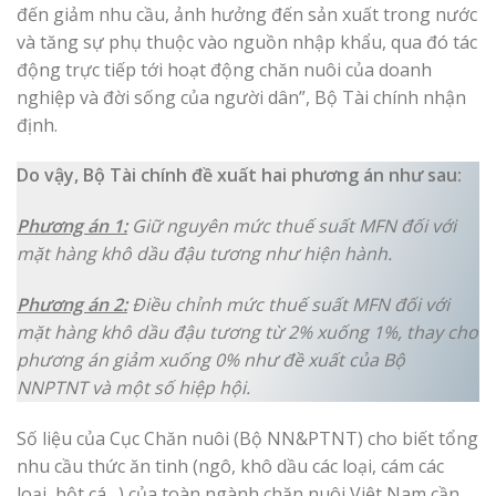
đến giảm nhu cầu, ảnh hưởng đến sản xuất trong nước
và tăng sự phụ thuộc vào nguồn nhập khẩu, qua đó tác
động trực tiếp tới hoạt động chăn nuôi của doanh
nghiệp và đời sống của người dân”, Bộ Tài chính nhận
định.
Do vậy, Bộ Tài chính đề xuất hai phương án như sau:
Phương án 1:
Giữ nguyên mức thuế suất MFN đối với
mặt hàng khô dầu đậu tương như hiện hành.
Phương án 2:
Điều chỉnh mức thuế suất MFN đối với
mặt hàng khô dầu đậu tương từ 2% xuống 1%, thay cho
phương án giảm xuống 0% như đề xuất của Bộ
NNPTNT và một số hiệp hội.
Số liệu của Cục Chăn nuôi (Bộ NN&PTNT) cho biết tổng
nhu cầu thức ăn tinh (ngô, khô dầu các loại, cám các
loại, bột cá…) của toàn ngành chăn nuôi Việt Nam cần