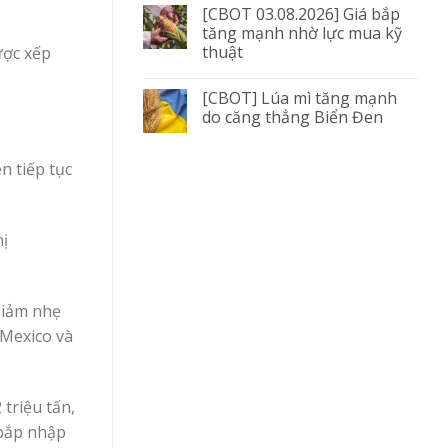
[CBOT 03.08.2026] Giá bắp
tăng mạnh nhờ lực mua kỹ
thuật
ược xếp
[CBOT] Lúa mì tăng mạnh
do căng thẳng Biển Đen
n tiếp tục
hị
giảm nhẹ
 Mexico và
triệu tấn,
 bắp nhập