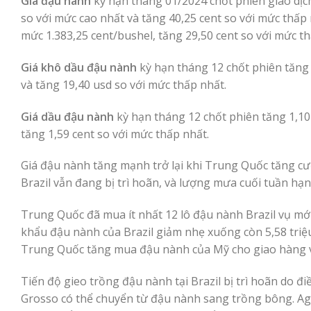
Giá đậu nành
kỳ hạn tháng 01/2024 chốt phiên giao dịch
so với mức cao nhất và tăng 40,25 cent so với mức thấp
mức 1.383,25 cent/bushel, tăng 29,50 cent so với mức th
Giá khô dầu đậu nành
kỳ hạn tháng 12 chốt phiên tăng 
và tăng 19,40 usd so với mức thấp nhất.
Giá dầu đậu nành
kỳ hạn tháng 12 chốt phiên tăng 1,10 
tăng 1,59 cent so với mức thấp nhất.
Giá đậu nành tăng mạnh trở lại khi Trung Quốc tăng c
Brazil vẫn đang bị trì hoãn, và lượng mưa cuối tuần hạn
Trung Quốc đã mua ít nhất 12 lô đậu nành Brazil vụ mới
khẩu đậu nành của Brazil giảm nhẹ xuống còn 5,58 triệu
Trung Quốc tăng mua đậu nành của Mỹ cho ​​giao hàng v
Tiến độ gieo trồng đậu nành tại Brazil bị trì hoãn do đ
Grosso có thể chuyển từ đậu nành sang trồng bông. AgRu