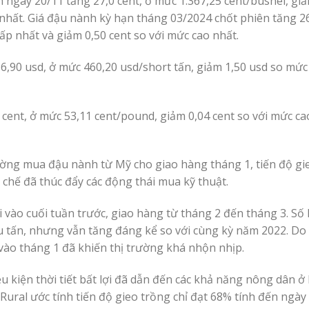
 ngày 20/11 tăng 27,0 cent, ở mức 1.367,25 cent/bushel, giả
 nhất. Giá đậu nành kỳ hạn tháng 03/2024 chốt phiên tăng 26
ấp nhất và giảm 0,50 cent so với mức cao nhất.
6,90 usd, ở mức 460,20 usd/short tấn, giảm 1,50 usd so mức
cent, ở mức 53,11 cent/pound, giảm 0,04 cent so với mức ca
ường mua đậu nành từ Mỹ cho giao hàng tháng 1, tiến độ gi
 chế đã thúc đẩy các động thái mua kỹ thuật.
 vào cuối tuần trước, giao hàng từ tháng 2 đến tháng 3. Số
 tấn, nhưng vẫn tăng đáng kể so với cùng kỳ năm 2022. Do v
ào tháng 1 đã khiến thị trường khá nhộn nhịp.
iều kiện thời tiết bất lợi đã dẫn đến các khả năng nông dân 
ral ước tính tiến độ gieo trồng chỉ đạt 68% tính đến ngày 