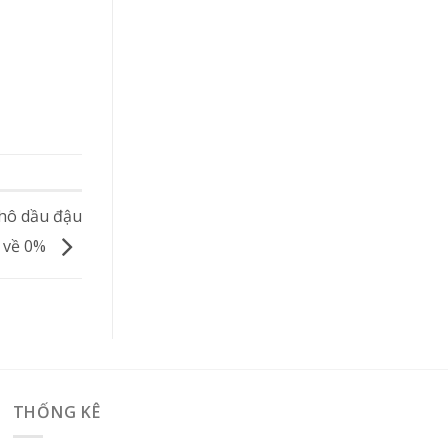
khô dầu đậu
 về 0%
THỐNG KÊ