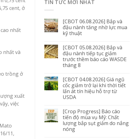
m 0,75 cent
TIN TỨC MỚI NHẤT
,75 cent, ở
[CBOT 06.08.2026] Bắp và
đậu nành tăng nhờ lực mua
 cao nhất
kỹ thuật
[CBOT 05.08.2026] Bắp và
o nhất và
đậu nành tiếp tục giảm
trước thềm báo cáo WASDE
tháng 8
eo trồng ở
[CBOT 04.08.2026] Giá ngũ
cốc giảm trở lại khi thời tiết
lấn át tín hiệu hỗ trợ từ
 lượng xuất
USDA
ậy, việc
[Crop Progress] Báo cáo
tiến độ mùa vụ Mỹ: Chất
lượng bắp sụt giảm do nắng
ở Mato
nóng
16/11,