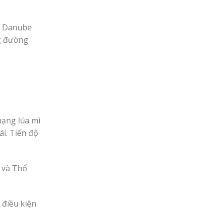
g Danube
ng đường
hạng lúa mì
ái. Tiến độ
a và Thổ
 điều kiện