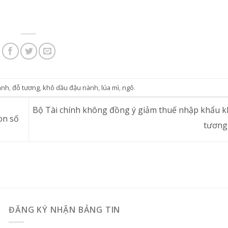
ành
,
đỗ tương
,
khô dầu đậu nành
,
lúa mì
,
ngô
.
Bộ Tài chính không đồng ý giảm thuế nhập khẩu 
on số
tương
ĐĂNG KÝ NHẬN BẢNG TIN