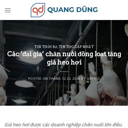
Skip
to
content
TIN THỜI SỰ
,
TIN TỨC CẬP NHẬT
Các ‘đại gia’ chăn nuôi đồng loạt tăng
giá heo hơi
POSTED ON
THÁNG 12 23, 2024
BY
QDFEED
Giá heo hơi được các doanh nghiệp chăn nuôi lớn điều