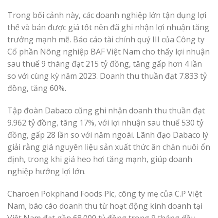
Trong bối cảnh này, các doanh nghiệp lớn tận dụng lợi
thế và bán được giá tốt nên đã ghi nhận lợi nhuận tăng
trưởng mạnh mẽ. Báo cáo tài chính quý III của Công ty
Cổ phần Nông nghiệp BAF Việt Nam cho thấy lợi nhuận
sau thuế 9 tháng đạt 215 tỷ đồng, tăng gấp hơn 4 lần
so với cùng kỳ năm 2023. Doanh thu thuần đạt 7.833 tỷ
đồng, tăng 60%.
Tập đoàn Dabaco cũng ghi nhận doanh thu thuần đạt
9.962 tỷ đồng, tăng 17%, với lợi nhuận sau thuế 530 tỷ
đồng, gấp 28 lần so với năm ngoái. Lãnh đạo Dabaco lý
giải rằng giá nguyên liệu sản xuất thức ăn chăn nuôi ổn
định, trong khi giá heo hơi tăng mạnh, giúp doanh
nghiệp hưởng lợi lớn.
Charoen Pokphand Foods Plc, công ty mẹ của C.P Việt
Nam, báo cáo doanh thu từ hoạt động kinh doanh tại
Việt Nam đạt gần 68.000 tỷ đồng trong 9 tháng đầu