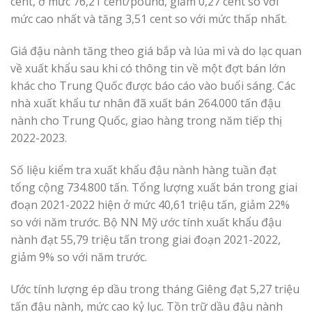
cent, ở mức 76,21 cent/pound, giảm 0,27 cent so với
mức cao nhất và tăng 3,51 cent so với mức thấp nhất.
Giá đậu nành tăng theo giá bắp và lúa mì và do lạc quan
về xuất khẩu sau khi có thông tin về một đợt bán lớn
khác cho Trung Quốc được báo cáo vào buổi sáng. Các
nhà xuất khẩu tư nhân đã xuất bán 264.000 tấn đậu
nành cho Trung Quốc, giao hàng trong năm tiếp thị
2022-2023.
Số liệu kiểm tra xuất khẩu đậu nành hàng tuần đạt
tổng cộng 734.800 tấn. Tổng lượng xuất bán trong giai
đoạn 2021-2022 hiện ở mức 40,61 triệu tấn, giảm 22%
so với năm trước. Bộ NN Mỹ ước tính xuất khẩu đậu
nành đạt 55,79 triệu tấn trong giai đoạn 2021-2022,
giảm 9% so với năm trước.
Ước tính lượng ép dầu trong tháng Giêng đạt 5,27 triệu
tấn đậu nành, mức cao kỷ lục. Tồn trữ dầu đậu nành