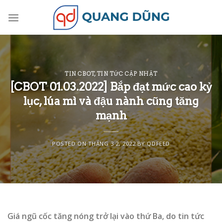
Skip
to
content
TIN CBOT
,
TIN TỨC CẬP NHẬT
[CBOT 01.03.2022] Bắp đạt mức cao kỷ
lục, lúa mì và đậu nành cũng tăng
mạnh
POSTED ON
THÁNG 3 2, 2022
BY
QDFEED
Giá ngũ cốc tăng nóng trở lại vào thứ Ba, do tin tức