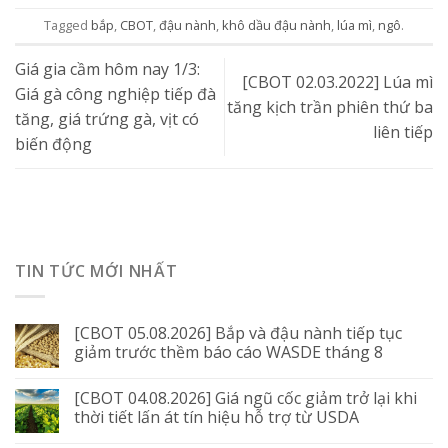
Tagged
bắp
,
CBOT
,
đậu nành
,
khô dầu đậu nành
,
lúa mì
,
ngô
.
Giá gia cầm hôm nay 1/3:
[CBOT 02.03.2022] Lúa mì
Giá gà công nghiệp tiếp đà
tăng kịch trần phiên thứ ba
tăng, giá trứng gà, vịt có
liên tiếp
biến động
TIN TỨC MỚI NHẤT
[CBOT 05.08.2026] Bắp và đậu nành tiếp tục
giảm trước thềm báo cáo WASDE tháng 8
[CBOT 04.08.2026] Giá ngũ cốc giảm trở lại khi
thời tiết lấn át tín hiệu hỗ trợ từ USDA