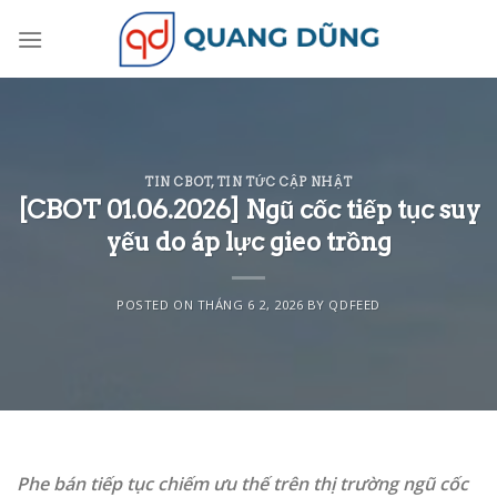
Skip
to
content
TIN CBOT
,
TIN TỨC CẬP NHẬT
[CBOT 01.06.2026] Ngũ cốc tiếp tục suy
yếu do áp lực gieo trồng
POSTED ON
THÁNG 6 2, 2026
BY
QDFEED
Phe bán tiếp tục chiếm ưu thế trên thị trường ngũ cốc