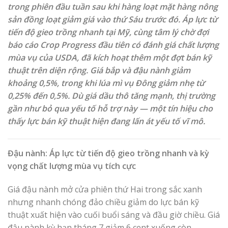
trong phiên đầu tuần sau khi hàng loạt mặt hàng nông
sản đồng loạt giảm giá vào thứ Sáu trước đó. Áp lực từ
tiến độ gieo trồng nhanh tại Mỹ, cùng tâm lý chờ đợi
báo cáo Crop Progress đầu tiên có đánh giá chất lượng
mùa vụ của USDA, đã kích hoạt thêm một đợt bán kỹ
thuật trên diện rộng. Giá bắp và đậu nành giảm
khoảng 0,5%, trong khi lúa mì vụ Đông giảm nhẹ từ
0,25% đến 0,5%. Dù giá dầu thô tăng mạnh, thị trường
gần như bỏ qua yếu tố hỗ trợ này — một tín hiệu cho
thấy lực bán kỹ thuật hiện đang lấn át yếu tố vĩ mô.
Đậu nành: Áp lực từ tiến độ gieo trồng nhanh và kỳ
vọng chất lượng mùa vụ tích cực
Giá đậu nành mở cửa phiên thứ Hai trong sắc xanh
nhưng nhanh chóng đảo chiều giảm do lực bán kỹ
thuật xuất hiện vào cuối buổi sáng và đầu giờ chiều. Giá
đậu nành kỳ hạn tháng 7 giảm 6 cent xuống còn