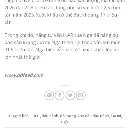
Hiệp hội Ngũ cốc Ukraine dự báo sản lượng lúa mì năm
2026 đạt 22,8 triệu tấn, tăng nhẹ so với mức 22,5 triệu
tấn năm 2025. Xuất khẩu có thể đạt khoảng 17 triệu
tấn.
Trong khi đó, hãng tư vấn IKAR của Nga đã nâng dự
báo sản lượng lúa mì Nga thêm 1,5 triệu tấn, lên mức
91,5 triệu tấn. Nga hiện vẫn là nước xuất khẩu lúa mì
lớn nhất thế giới.
www.qdfeed.com
Tagged
bắp
,
CBOT
,
đậu nành
,
đỗ tương
,
khô dầu đậu nành
,
lúa mì
,
ngô
.