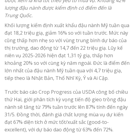
được xem là khá tốt theo yếu tố mùa vụ. Khoảng 42%
lượng đậu nành được kiểm định có điểm đến là
Trung Quốc.
Khối lượng kiểm định xuất khẩu đậu nành Mỹ tuần qua
đạt 18,2 triệu giạ, giảm 16% so với tuần trước. Mức này
cũng thấp hơn nhẹ so với vùng trung bình dự báo của
thị trường, dao động từ 14,7 đến 22 triệu giạ. Lũy kế
niên vụ 2025-2026 hiện đạt 1,31 tỷ giạ, thấp hơn
khoảng 20% so với cùng kỳ năm ngoái. Đức là điểm đến
lớn nhất của đậu nành Mỹ tuần qua với 4,7 triệu giạ,
tiếp theo là Nhật Bản, Thổ Nhĩ Kỳ, Ý và Ai Cập.
Trước báo cáo Crop Progress của USDA công bố chiều
thứ Hai, giới phân tích kỳ vọng tiến độ gieo trồng đậu
nành sẽ tăng từ 79% tuần trước lên 87% tính đến ngày
31/5. Đồng thời, đánh giá chất lượng mùa vụ dự kiến
đạt 67% diện tích ở mức tốt/xuất sắc (good-to-
excellent), với dự báo dao động từ 63% đến 72%.