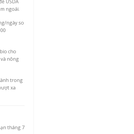
t để USDA
ăm ngoái.
ùng/ngày so
000
bio cho
 và nông
hành trong
vượt xa
hạn tháng 7