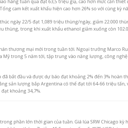
giao hàng tuần qua đạt 63,5 triệu giạ, cao hơn mức cần thiế
i. Tổng cam kết xuất khẩu hiện cao hơn 26% so với cùng kỳ n
 thúc ngày 22/5 đạt 1,089 triệu thùng/ngày, giảm 22.000 th
iệu thùng, trong khi xuất khẩu ethanol giảm xuống còn 102.
hán thương mại mới trong tuần tới. Ngoại trưởng Marco Ru
 Mỹ trong 5 năm tới, tập trung vào năng lượng, công nghệ
so đã bắt đầu và được dự báo đạt khoảng 2% đến 3% hoàn t
ằng sản lượng bắp Argentina có thể đạt tới 64-66 triệu tấn, 
n đạt khoảng 34,7%.
c trong phần lớn thời gian của tuần. Giá lúa SRW Chicago kỳ 