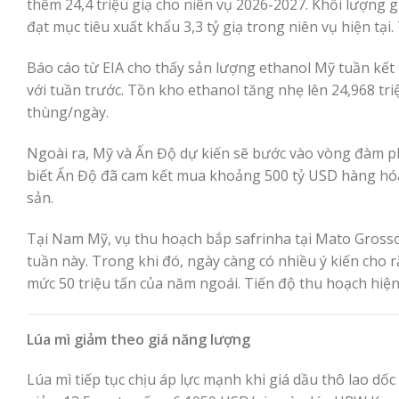
thêm 24,4 triệu giạ cho niên vụ 2026-2027. Khối lượng 
đạt mục tiêu xuất khẩu 3,3 tỷ giạ trong niên vụ hiện tạ
Báo cáo từ EIA cho thấy sản lượng ethanol Mỹ tuần kết
với tuần trước. Tồn kho ethanol tăng nhẹ lên 24,968 tr
thùng/ngày.
Ngoài ra, Mỹ và Ấn Độ dự kiến sẽ bước vào vòng đàm p
biết Ấn Độ đã cam kết mua khoảng 500 tỷ USD hàng hóa
sản.
Tại Nam Mỹ, vụ thu hoạch bắp safrinha tại Mato Gros
tuần này. Trong khi đó, ngày càng có nhiều ý kiến cho r
mức 50 triệu tấn của năm ngoái. Tiến độ thu hoạch hiệ
Lúa mì giảm theo giá năng lượng
Lúa mì tiếp tục chịu áp lực mạnh khi giá dầu thô lao dố