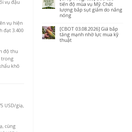
ối vụ đậu
tiến độ mùa vụ Mỹ: Chất
lượng bắp sụt giảm do nắng
nóng
ên vụ hiện
[CBOT 03.08.2026] Giá bắp
h đạt 3.400
tăng mạnh nhờ lực mua kỹ
thuật
n độ thu
 trong
 khẩu khô
75 USD/giạ,
ạ, cùng