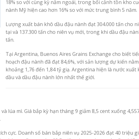
18% so với cùng kỳ năm ngoái, trong bối cảnh tồn kho cu
nành Mỹ hiện cao hơn 16% so với mức trung bình 5 năm.
Lượng xuất bán khô dầu đậu nành đạt 304.000 tấn cho ni
tại và 137.300 tấn cho niên vụ mới, trong khi dầu đậu nàn
tấn.
Tại Argentina, Buenos Aires Grains Exchange cho biết tiế
hoạch đậu nành đã đạt 84,6%, với sản lượng dự kiến nằm
khoảng 1,76 đến 1,84 tỷ giạ. Argentina hiện là nước xuất
dầu và dầu đậu nành lớn nhất thế giới.
 và lúa mì. Giá bắp kỳ hạn tháng 9 giảm 8,5 cent xuống 4,55
.
ích cực. Doanh số bán bắp niên vụ 2025-2026 đạt 40 triệu gi