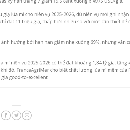
as kỳ hạn tháng 7 giảm 15,5 cent xuống 6,4975 USD/giạ.
u giạ lúa mì cho niên vụ 2025-2026, dù niên vụ mới ghi nhận
hỉ đạt 11 triệu giạ, thấp hơn nhiều so với mức cần thiết để
ịu ảnh hưởng bởi hạn hán giảm nhẹ xuống 69%, nhưng vẫn c
mì niên vụ 2025-2026 có thể đạt khoảng 1,84 tỷ giạ, tăng 4
g khi đó, FranceAgriMer cho biết chất lượng lúa mì mềm của
giá good-to-excellent.