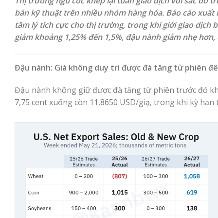
Thị trường ngũ cốc khép lại tuần giao dịch với sắc đỏ t
bán kỹ thuật trên nhiều nhóm hàng hóa. Báo cáo xuất
tâm lý tích cực cho thị trường, trong khi giới giao dịc
giảm khoảng 1,25% đến 1,5%, đậu nành giảm nhẹ hơn, cò
Đậu nành: Giá không duy trì được đà tăng từ phiên đ
Đậu nành không giữ được đà tăng từ phiên trước đó khi 
7,75 cent xuống còn 11,8650 USD/giạ, trong khi kỳ hạn