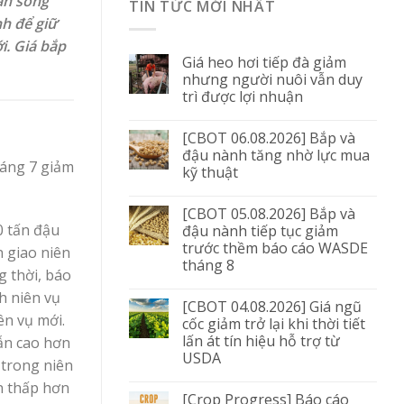
làn sóng
TIN TỨC MỚI NHẤT
h để giữ
i. Giá bắp
Giá heo hơi tiếp đà giảm
nhưng người nuôi vẫn duy
trì được lợi nhuận
[CBOT 06.08.2026] Bắp và
đậu nành tăng nhờ lực mua
háng 7 giảm
kỹ thuật
[CBOT 05.08.2026] Bắp và
0 tấn đậu
đậu nành tiếp tục giảm
trước thềm báo cáo WASDE
n giao niên
tháng 8
g thời, báo
h niên vụ
[CBOT 04.08.2026] Giá ngũ
ên vụ mới.
cốc giảm trở lại khi thời tiết
lấn át tín hiệu hỗ trợ từ
vẫn cao hơn
USDA
 trong niên
ẫn thấp hơn
[Crop Progress] Báo cáo