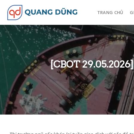
Skip
to
TRANG CHỦ
G
content
[CBOT 29.05.2026]