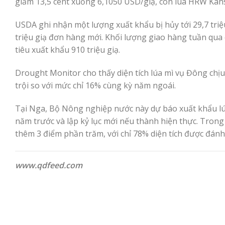
giảm 13,5 cent xuống 6,1050 USD/giạ, còn lúa HRW Kans
USDA ghi nhận một lượng xuất khẩu bị hủy tới 29,7 triệ
triệu giạ đơn hàng mới. Khối lượng giao hàng tuần qua c
tiêu xuất khẩu 910 triệu giạ.
Drought Monitor cho thấy diện tích lúa mì vụ Đông ch
trội so với mức chỉ 16% cùng kỳ năm ngoái.
Tại Nga, Bộ Nông nghiệp nước này dự báo xuất khẩu lúa 
năm trước và lập kỷ lục mới nếu thành hiện thực. Tron
thêm 3 điểm phần trăm, với chỉ 78% diện tích được đánh 
www.qdfeed.com