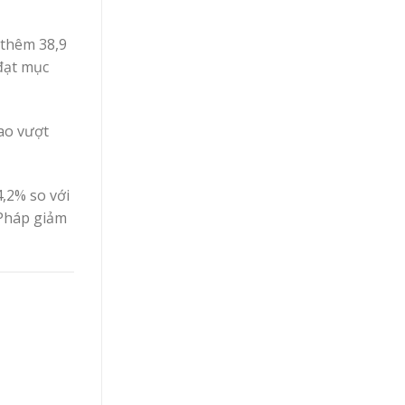
 thêm 38,9
 đạt mục
ao vượt
,2% so với
 Pháp giảm