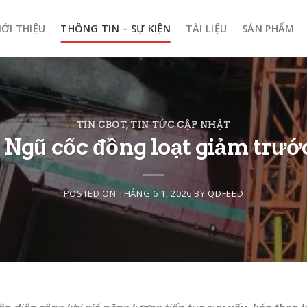
IỚI THIỆU
THÔNG TIN – SỰ KIỆN
TÀI LIỆU
SẢN PHẨM
TIN CBOT
,
TIN TỨC CẬP NHẬT
 Ngũ cốc đồng loạt giảm trước
POSTED ON
THÁNG 6 1, 2026
BY
QDFEED