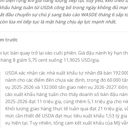
rên diện rộng khi giá năng lượng tiếp tục suy yếu, kéo theo 
 khẩu hàng tuần từ USDA công bố trong ngày không đủ mạn
h bắt đầu chuyển sự chú ý sang báo cáo WASDE tháng 6 sắp tớ
n lúa mì tiếp tục là mặt hàng chịu áp lực mạnh nhất.
êm
trước
lực bán quay trở lại vào cuối phiên. Giá đậu nành kỳ hạn t
 tháng 8 giảm 5,75 cent xuống 11,9025 USD/giạ.
USDA xác nhận các nhà xuất khẩu tư nhân đã bán 192.00
nành cho các điểm đến chưa xác định, trong đó 60.000 tấ
vụ 2025-2026 và 132.000 tấn giao niên vụ 2026-2027. Đồn
cáo xuất khẩu hàng tuần cho thấy doanh số bán đậu nàn
2025-2026 đạt 11 triệu giạ, cùng thêm 5,1 triệu giạ cho ni
Khối lượng giao hàng thực tế tuần qua đạt 21 triệu giạ, 
mức cần thiết để USDA đạt mục tiêu xuất khẩu 1,53 tỷ giạ
vụ hiện tại. Tuy nhiên, tổng cam kết xuất khẩu của Mỹ v