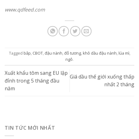
www.qdfeed.com
Tagged
bắp
,
CBOT
,
đậu nành
,
đỗ tương
,
khô dầu đậu nành
,
lúa mì
,
ngô
.
Xuất khẩu tôm sang EU lập
Giá dầu thế giới xuống thấp
đỉnh trong 5 tháng đầu
nhất 2 tháng
năm
TIN TỨC MỚI NHẤT