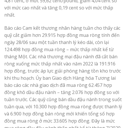
4,81 cent, ở mức 59,62 cent/pound, giảm 4,04 cent so
với mức cao nhất và tăng 0,19 cent so với mức thấp
nhất.
Báo cáo Cam kết thương nhân hàng tuần cho thấy các
quỹ cắt giảm hơn 29.915 hợp đồng mua ròng tính đến
ngày 28/06 sau một tuần thanh lý kéo dài, còn lại
124.498 hợp đồng mua ròng – mức thấp nhất kể từ
tháng Một. Các nhà thương mại đậu nành đã cắt bán
ròng xuống mức thấp nhất vào năm 2022 là 191.916
hợp đồng, trước áp lực giải phóng hàng tồn kho trước
khi thu hoạch. Ủy ban Giao dịch Hàng hóa Tương lai
báo cáo các nhà giao dịch đã mua ròng 62.457 hợp
đồng khô dầu đậu nành – tăng 2.076 hợp đồng so với
tuần trước. Các quỹ cũng bán dầu đậu nành trong suốt
tuần qua, với 10.300 hợp đồng mua ròng được thanh lý
và 6.900 hợp đồng bán ròng mới khiến tổng số hợp
đồng mua ròng ở mức 33.605 hợp đồng. Đây là mức