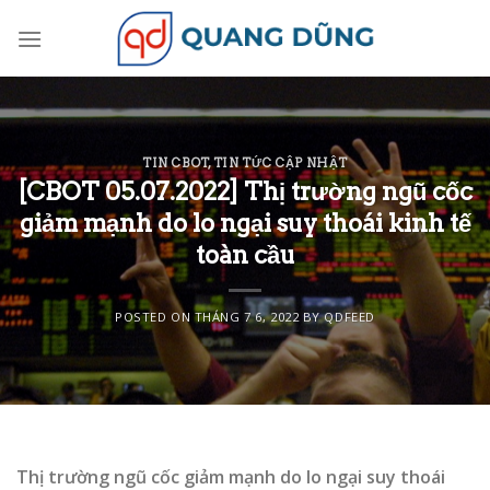
Skip
to
content
TIN CBOT
,
TIN TỨC CẬP NHẬT
[CBOT 05.07.2022] Thị trường ngũ cốc
giảm mạnh do lo ngại suy thoái kinh tế
toàn cầu
POSTED ON
THÁNG 7 6, 2022
BY
QDFEED
Thị trường ngũ cốc giảm mạnh do lo ngại suy thoái