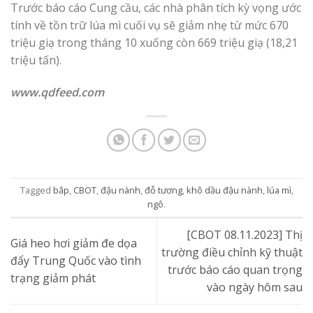
Trước báo cáo Cung cầu, các nhà phân tích kỳ vọng ước
tính về tồn trữ lúa mì cuối vụ sẽ giảm nhẹ từ mức 670
triệu giạ trong tháng 10 xuống còn 669 triệu giạ (18,21
triệu tấn).
www.qdfeed.com
Tagged
bắp
,
CBOT
,
đậu nành
,
đỗ tương
,
khô dầu đậu nành
,
lúa mì
,
ngô
.
[CBOT 08.11.2023] Thị
Giá heo hơi giảm đe dọa
trường điều chỉnh kỹ thuật
đẩy Trung Quốc vào tình
trước báo cáo quan trọng
trạng giảm phát
vào ngày hôm sau