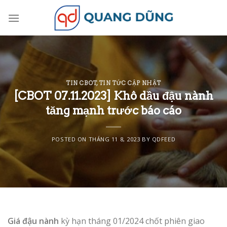
Skip
to
content
TIN CBOT
,
TIN TỨC CẬP NHẬT
[CBOT 07.11.2023] Khô dầu đậu nành
tăng mạnh trước báo cáo
POSTED ON
THÁNG 11 8, 2023
BY
QDFEED
Giá đậu nành
kỳ hạn tháng 01/2024 chốt phiên giao